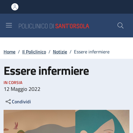
Salta al contenuto principale
Skip to footer content
Briciole di pane
Home
/
Il Policlinico
/
Notizie
/
Essere infermiere
Essere infermiere
IN CORSIA
12 Maggio 2022
Condividi