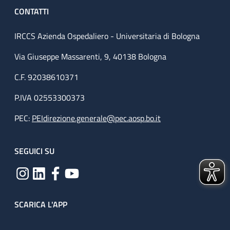
CONTATTI
IRCCS Azienda Ospedaliero - Universitaria di Bologna
Via Giuseppe Massarenti, 9, 40138 Bologna
C.F. 92038610371
P.IVA 02553300373
PEC:
PEIdirezione.generale@pec.aosp.bo.it
SEGUICI SU
SCARICA L'APP