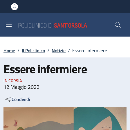
Salta al contenuto principale
Skip to footer content
Briciole di pane
Home
/
Il Policlinico
/
Notizie
/
Essere infermiere
Essere infermiere
IN CORSIA
12 Maggio 2022
Condividi