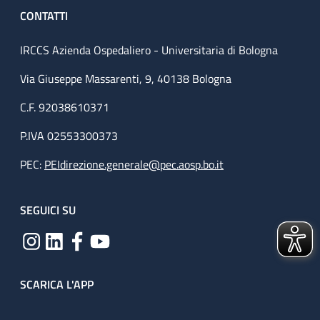
CONTATTI
IRCCS Azienda Ospedaliero - Universitaria di Bologna
Via Giuseppe Massarenti, 9, 40138 Bologna
C.F. 92038610371
P.IVA 02553300373
PEC:
PEIdirezione.generale@pec.aosp.bo.it
SEGUICI SU
SCARICA L'APP