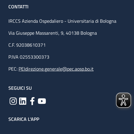
CONTATTI
IRCCS Azienda Ospedaliero - Universitaria di Bologna
Via Giuseppe Massarenti, 9, 40138 Bologna
C.F. 92038610371
P.IVA 02553300373
PEC:
PEIdirezione.generale@pec.aosp.bo.it
SEGUICI SU
SCARICA L'APP