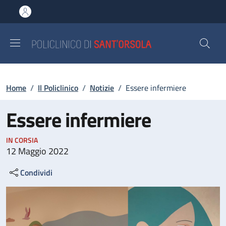
Salta al contenuto principale
Skip to footer content
Briciole di pane
Home
/
Il Policlinico
/
Notizie
/
Essere infermiere
Essere infermiere
IN CORSIA
12 Maggio 2022
Condividi