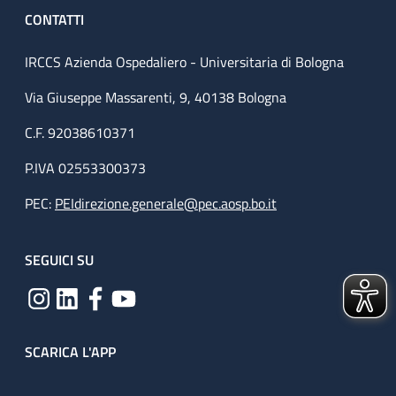
CONTATTI
IRCCS Azienda Ospedaliero - Universitaria di Bologna
Via Giuseppe Massarenti, 9, 40138 Bologna
C.F. 92038610371
P.IVA 02553300373
PEC:
PEIdirezione.generale@pec.aosp.bo.it
SEGUICI SU
SCARICA L'APP