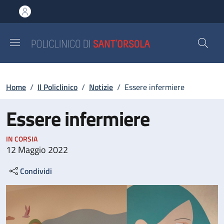
Salta al contenuto principale
Skip to footer content
Briciole di pane
Home
/
Il Policlinico
/
Notizie
/
Essere infermiere
Essere infermiere
IN CORSIA
12 Maggio 2022
Condividi