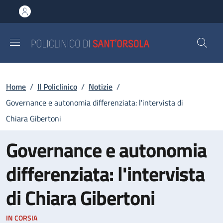
Salta al contenuto principale
Skip to footer content
Briciole di pane
Home
/
Il Policlinico
/
Notizie
/
Governance e autonomia differenziata: l'intervista di
Chiara Gibertoni
Governance e autonomia
differenziata: l'intervista
di Chiara Gibertoni
IN CORSIA