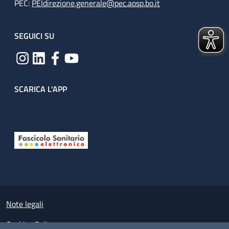
PEC:
PEIdirezione.generale@pec.aosp.bo.it
SEGUICI SU
SCARICA L'APP
Useful links section
Small prints
Note legali
Cookies Policy