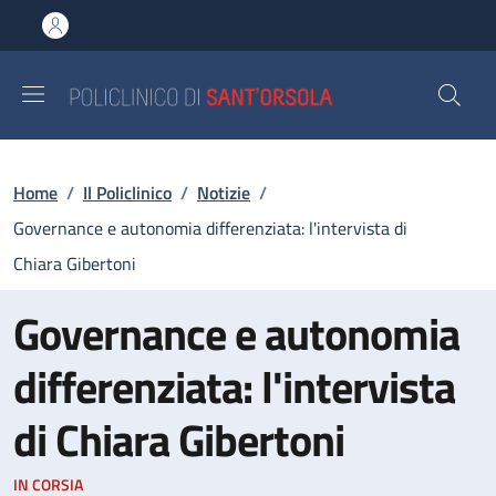
Salta al contenuto principale
Skip to footer content
Briciole di pane
Home
/
Il Policlinico
/
Notizie
/
Governance e autonomia differenziata: l'intervista di
Chiara Gibertoni
Governance e autonomia
differenziata: l'intervista
di Chiara Gibertoni
IN CORSIA