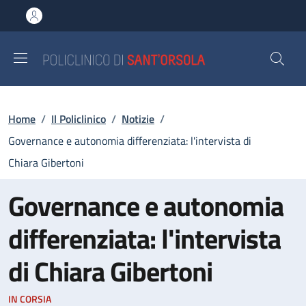
Salta al contenuto principale
Skip to footer content
Briciole di pane
Home
/
Il Policlinico
/
Notizie
/
Governance e autonomia differenziata: l'intervista di
Chiara Gibertoni
Governance e autonomia
differenziata: l'intervista
di Chiara Gibertoni
IN CORSIA