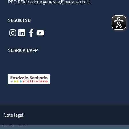
PEC:
PEIdirezione.generale@pec.aosp.bo.it
SEGUICI SU
SCARICA L'APP
Useful links section
Small prints
Note legali
Cookies Policy