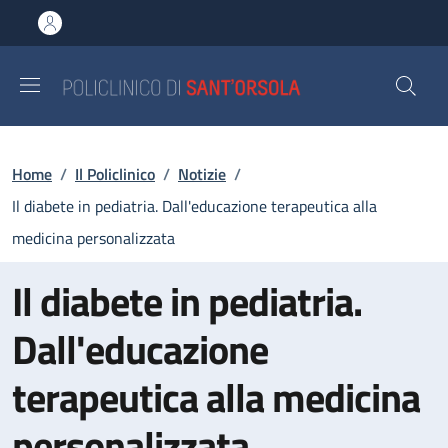
Salta al contenuto principale
Skip to footer content
Briciole di pane
Home
/
Il Policlinico
/
Notizie
/
Il diabete in pediatria. Dall'educazione terapeutica alla
medicina personalizzata
Il diabete in pediatria.
Dall'educazione
terapeutica alla medicina
personalizzata