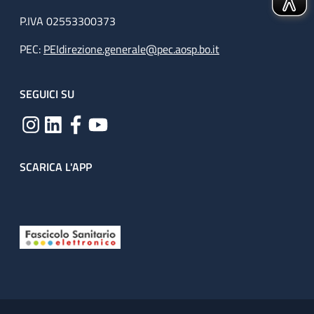
P.IVA 02553300373
PEC:
PEIdirezione.generale@pec.aosp.bo.it
SEGUICI SU
SCARICA L'APP
Useful links section
Small prints