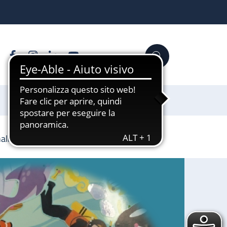
Facebook
Instagram
Linkedin
YouTube
Cerca
Sostienici
nalizzata