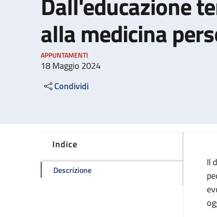
Dall'educazione te
alla medicina pers
APPUNTAMENTI
18 Maggio 2024
Condividi
Indice
Il
della pagina Il diabete in pediatria. 
Descrizione
pe
ev
og