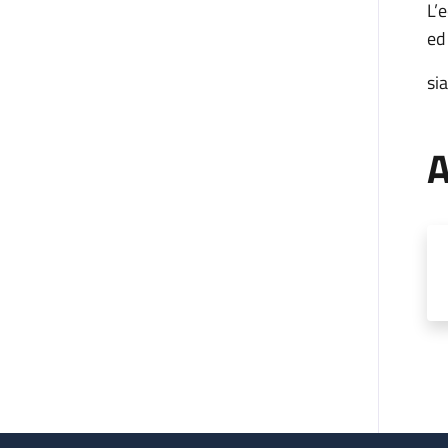
L’
ed
si
A