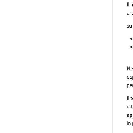
Il
art
su
Ne
os
pe
Il
e 
ap
in