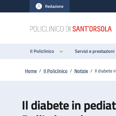
Salta al contenuto principale
Skip to footer content
Redazione
Il Policlinico
Servizi e prestazioni
Briciole di pane
Home
/
Il Policlinico
/
Notizie
/
Il diabete 
Il diabete in pediat