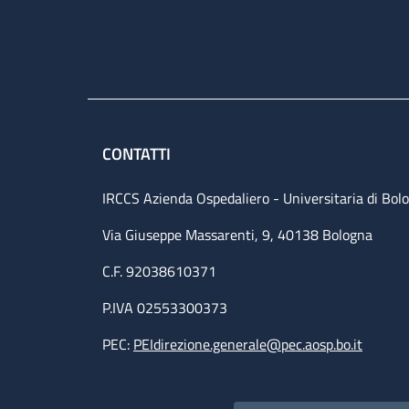
CONTATTI
IRCCS Azienda Ospedaliero - Universitaria di Bol
Via Giuseppe Massarenti, 9, 40138 Bologna
C.F. 92038610371
P.IVA 02553300373
PEC:
PEIdirezione.generale@pec.aosp.bo.it