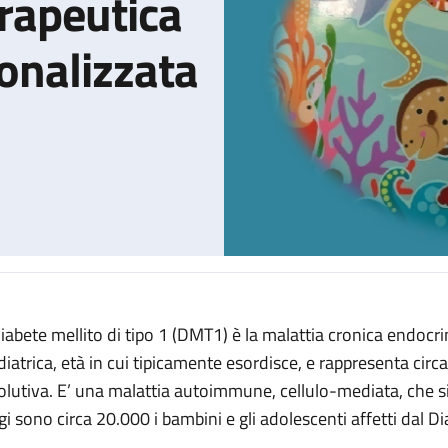
rapeutica
onalizzata
 diabete mellito di tipo 1 (DMT1) è la malattia cronica endocr
Dall'educazione terapeutica alla medicina personalizzata
diatrica, età in cui tipicamente esordisce, e rappresenta circa
olutiva. E’ una malattia autoimmune, cellulo-mediata, che si p
gi sono circa 20.000 i bambini e gli adolescenti affetti dal Di