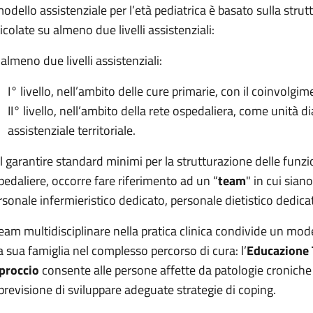
 modello assistenziale per l’età pediatrica è basato sulla strut
icolate su almeno due livelli assistenziali:
 almeno due livelli assistenziali:
I° livello, nell’ambito delle cure primarie, con il coinvolgi
II° livello, nell’ambito della rete ospedaliera, come unità d
assistenziale territoriale.
l garantire standard minimi per la strutturazione delle funzion
pedaliere, occorre fare riferimento ad un “
team
" in cui sia
rsonale infermieristico dedicato, personale dietistico dedicat
 team multidisciplinare nella pratica clinica condivide un mod
la sua famiglia nel complesso percorso di cura: l’
Educazione T
proccio
consente alle persone affette da patologie croniche 
 previsione di sviluppare adeguate strategie di coping.