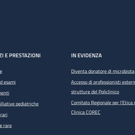
ZI E PRESTAZIONI
IN EVIDENZA
e
Diventa donatore di microbiota
ed esami
Accesso di professionisti estern
strutture del Policlinico
menti
Comitato Regionale per l’Etica 
lliative pediatriche
Clinica COREC
rari
e rare