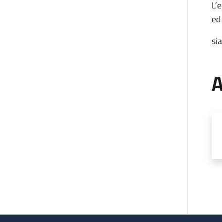
L’
ed
si
A