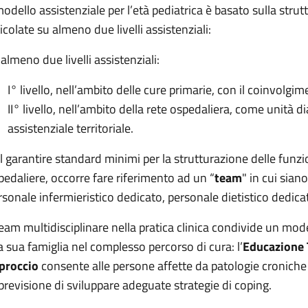
 modello assistenziale per l’età pediatrica è basato sulla strut
icolate su almeno due livelli assistenziali:
 almeno due livelli assistenziali:
I° livello, nell’ambito delle cure primarie, con il coinvolgi
II° livello, nell’ambito della rete ospedaliera, come unità d
assistenziale territoriale.
l garantire standard minimi per la strutturazione delle funzion
pedaliere, occorre fare riferimento ad un “
team
" in cui sia
rsonale infermieristico dedicato, personale dietistico dedicat
 team multidisciplinare nella pratica clinica condivide un mod
la sua famiglia nel complesso percorso di cura: l’
Educazione T
proccio
consente alle persone affette da patologie croniche 
 previsione di sviluppare adeguate strategie di coping.