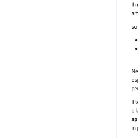
Il
art
su
Ne
os
pe
Il
e 
ap
in