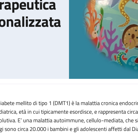
rapeutica
onalizzata
 diabete mellito di tipo 1 (DMT1) è la malattia cronica endocr
Dall'educazione terapeutica alla medicina personalizzata
diatrica, età in cui tipicamente esordisce, e rappresenta circa
olutiva. E’ una malattia autoimmune, cellulo-mediata, che si p
gi sono circa 20.000 i bambini e gli adolescenti affetti dal Di