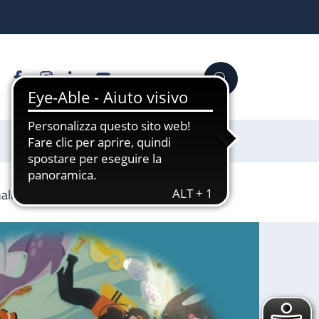
Facebook
Instagram
Linkedin
YouTube
Cerca
Sostienici
nalizzata