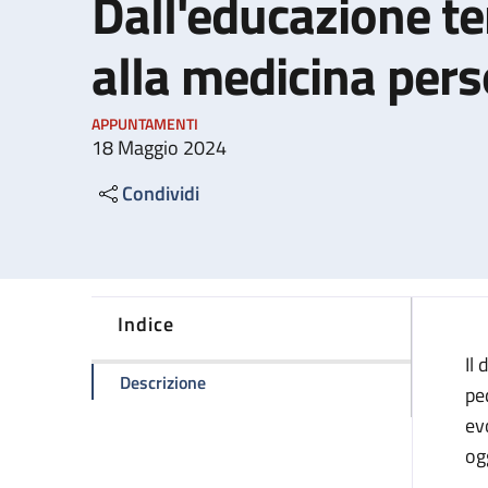
Dall'educazione te
alla medicina pers
APPUNTAMENTI
18 Maggio 2024
Condividi
Indice
Il
della pagina Il diabete in pediatria. 
Descrizione
pe
ev
og