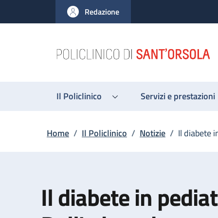
Salta al contenuto principale
Skip to footer content
Redazione
Il Policlinico
Servizi e prestazioni
Briciole di pane
Home
/
Il Policlinico
/
Notizie
/
Il diabete 
Il diabete in pediat