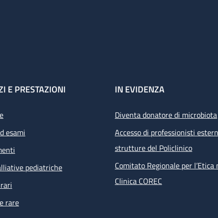
ZI E PRESTAZIONI
IN EVIDENZA
e
Diventa donatore di microbiota
ed esami
Accesso di professionisti estern
strutture del Policlinico
menti
Comitato Regionale per l’Etica 
lliative pediatriche
Clinica COREC
rari
e rare