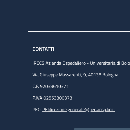
CONTATTI
IRCCS Azienda Ospedaliero - Universitaria di Bol
Via Giuseppe Massarenti, 9, 40138 Bologna
C.F. 92038610371
P.IVA 02553300373
PEC:
PEIdirezione.generale@pec.aosp.bo.it