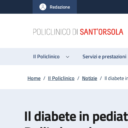
Salta al contenuto principale
Skip to footer content
Redazione
Il Policlinico
Servizi e prestazioni
Briciole di pane
Home
/
Il Policlinico
/
Notizie
/
Il diabete 
Il diabete in pediat