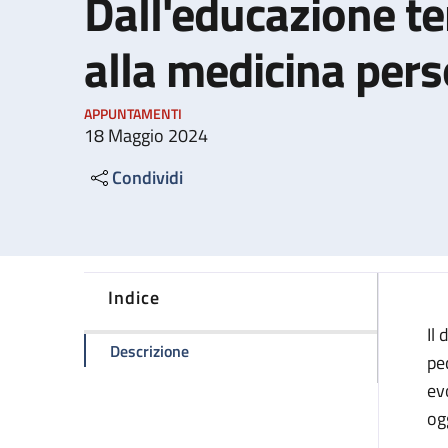
Dall'educazione te
alla medicina pers
APPUNTAMENTI
18 Maggio 2024
Condividi
Indice
Il
della pagina Il diabete in pediatria. 
Descrizione
pe
ev
og