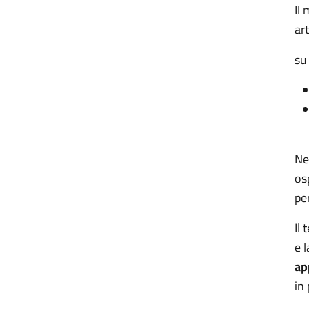
Il
art
su
Ne
os
pe
Il
e 
ap
in