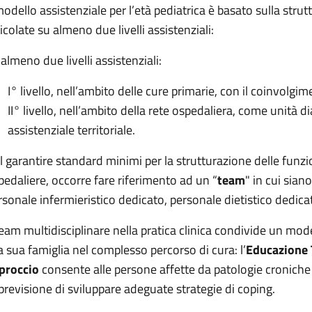
 modello assistenziale per l’età pediatrica è basato sulla strut
icolate su almeno due livelli assistenziali:
 almeno due livelli assistenziali:
I° livello, nell’ambito delle cure primarie, con il coinvolgi
II° livello, nell’ambito della rete ospedaliera, come unità d
assistenziale territoriale.
l garantire standard minimi per la strutturazione delle funzion
pedaliere, occorre fare riferimento ad un “
team
" in cui sia
rsonale infermieristico dedicato, personale dietistico dedicat
 team multidisciplinare nella pratica clinica condivide un mod
la sua famiglia nel complesso percorso di cura: l’
Educazione T
proccio
consente alle persone affette da patologie croniche 
 previsione di sviluppare adeguate strategie di coping.