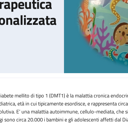
rapeutica
onalizzata
 diabete mellito di tipo 1 (DMT1) è la malattia cronica endocr
Dall'educazione terapeutica alla medicina personalizzata
diatrica, età in cui tipicamente esordisce, e rappresenta circa
olutiva. E’ una malattia autoimmune, cellulo-mediata, che si p
gi sono circa 20.000 i bambini e gli adolescenti affetti dal Di