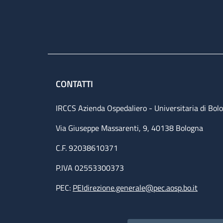
CONTATTI
IRCCS Azienda Ospedaliero - Universitaria di Bol
Via Giuseppe Massarenti, 9, 40138 Bologna
C.F. 92038610371
P.IVA 02553300373
PEC:
PEIdirezione.generale@pec.aosp.bo.it