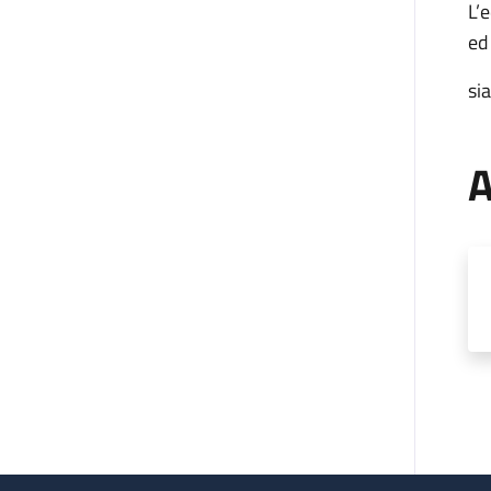
L’
ed
si
A