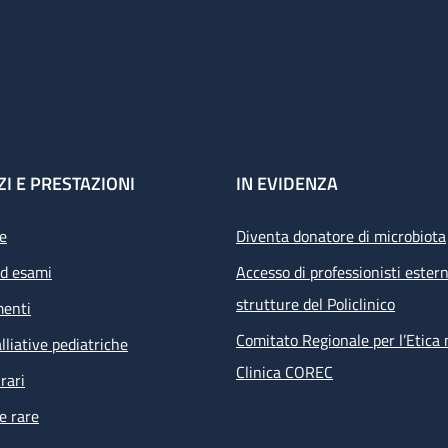
ZI E PRESTAZIONI
IN EVIDENZA
e
Diventa donatore di microbiota
ed esami
Accesso di professionisti estern
strutture del Policlinico
menti
Comitato Regionale per l’Etica 
lliative pediatriche
Clinica COREC
rari
e rare