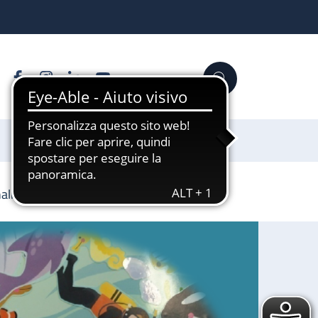
Facebook
Instagram
Linkedin
YouTube
Cerca
Sostienici
nalizzata