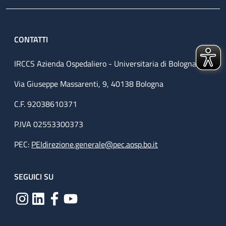
CONTATTI
IRCCS Azienda Ospedaliero - Universitaria di Bologna
Via Giuseppe Massarenti, 9, 40138 Bologna
C.F. 92038610371
P.IVA 02553300373
PEC:
PEIdirezione.generale@pec.aosp.bo.it
SEGUICI SU