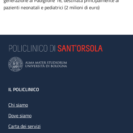
generazione al Padiglione 16, destinata principalmente ai
pazienti neonatali e pediatrici (2 milioni di euro)
Footer
IL POLICLINICO
Chi siamo
Dove siamo
Carta dei servizi