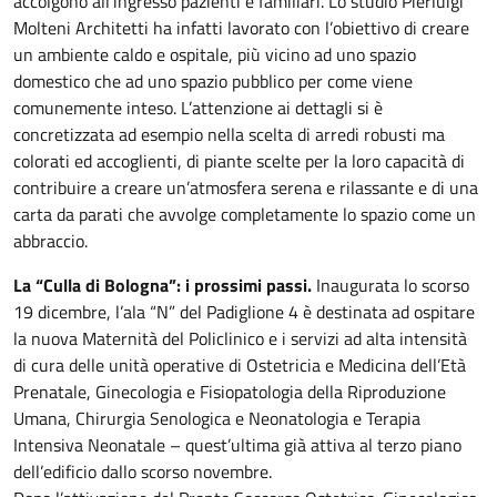
accolgono all’ingresso pazienti e familiari. Lo studio Pierluigi
Molteni Architetti ha infatti lavorato con l’obiettivo di creare
un ambiente caldo e ospitale, più vicino ad uno spazio
domestico che ad uno spazio pubblico per come viene
comunemente inteso. L’attenzione ai dettagli si è
concretizzata ad esempio nella scelta di arredi robusti ma
colorati ed accoglienti, di piante scelte per la loro capacità di
contribuire a creare un’atmosfera serena e rilassante e di una
carta da parati che avvolge completamente lo spazio come un
abbraccio.
La “Culla di Bologna”: i prossimi passi.
Inaugurata lo scorso
19 dicembre, l’ala “N” del Padiglione 4 è destinata ad ospitare
la nuova Maternità del Policlinico e i servizi ad alta intensità
di cura delle unità operative di Ostetricia e Medicina dell’Età
Prenatale, Ginecologia e Fisiopatologia della Riproduzione
Umana, Chirurgia Senologica e Neonatologia e Terapia
Intensiva Neonatale – quest’ultima già attiva al terzo piano
dell’edificio dallo scorso novembre.