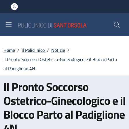
Salta al contenuto principale
Skip to footer content
Briciole di pane
Home
/
Il Policlinico
/
Notizie
/
Il Pronto Soccorso Ostetrico-Ginecologico e il Blocco Parto
al Padiglione 4N
Il Pronto Soccorso
Ostetrico-Ginecologico e il
Blocco Parto al Padiglione
4N