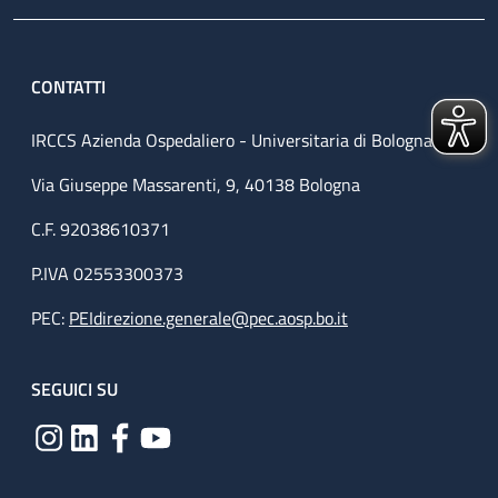
CONTATTI
IRCCS Azienda Ospedaliero - Universitaria di Bologna
Via Giuseppe Massarenti, 9, 40138 Bologna
C.F. 92038610371
P.IVA 02553300373
PEC:
PEIdirezione.generale@pec.aosp.bo.it
SEGUICI SU