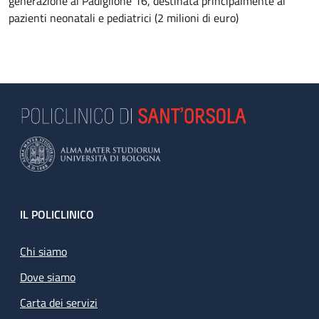
generazione al Padiglione 16, destinata principalmente ai
pazienti neonatali e pediatrici (2 milioni di euro)
Footer
IL POLICLINICO
Chi siamo
Dove siamo
Carta dei servizi