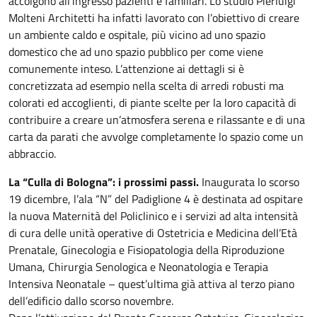
accolgono all’ingresso pazienti e familiari. Lo studio Pierluigi
Molteni Architetti ha infatti lavorato con l’obiettivo di creare
un ambiente caldo e ospitale, più vicino ad uno spazio
domestico che ad uno spazio pubblico per come viene
comunemente inteso. L’attenzione ai dettagli si è
concretizzata ad esempio nella scelta di arredi robusti ma
colorati ed accoglienti, di piante scelte per la loro capacità di
contribuire a creare un’atmosfera serena e rilassante e di una
carta da parati che avvolge completamente lo spazio come un
abbraccio.
La “Culla di Bologna”: i prossimi passi.
Inaugurata lo scorso
19 dicembre, l’ala “N” del Padiglione 4 è destinata ad ospitare
la nuova Maternità del Policlinico e i servizi ad alta intensità
di cura delle unità operative di Ostetricia e Medicina dell’Età
Prenatale, Ginecologia e Fisiopatologia della Riproduzione
Umana, Chirurgia Senologica e Neonatologia e Terapia
Intensiva Neonatale – quest’ultima già attiva al terzo piano
dell’edificio dallo scorso novembre.