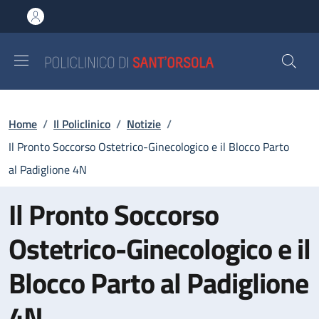
Salta al contenuto principale
Skip to footer content
Briciole di pane
Home
/
Il Policlinico
/
Notizie
/
Il Pronto Soccorso Ostetrico-Ginecologico e il Blocco Parto
al Padiglione 4N
Il Pronto Soccorso
Ostetrico-Ginecologico e il
Blocco Parto al Padiglione
4N