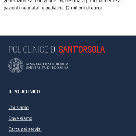
generazione al Padiglione 16, destinata principalmente ai
pazienti neonatali e pediatrici (2 milioni di euro)
Footer
IL POLICLINICO
Chi siamo
Dove siamo
Carta dei servizi