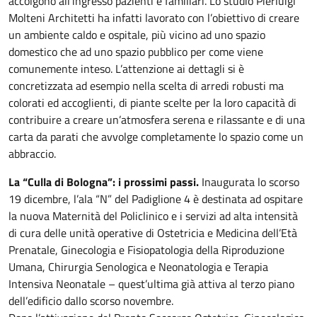
accolgono all’ingresso pazienti e familiari. Lo studio Pierluigi
Molteni Architetti ha infatti lavorato con l’obiettivo di creare
un ambiente caldo e ospitale, più vicino ad uno spazio
domestico che ad uno spazio pubblico per come viene
comunemente inteso. L’attenzione ai dettagli si è
concretizzata ad esempio nella scelta di arredi robusti ma
colorati ed accoglienti, di piante scelte per la loro capacità di
contribuire a creare un’atmosfera serena e rilassante e di una
carta da parati che avvolge completamente lo spazio come un
abbraccio.
La “Culla di Bologna”: i prossimi passi.
Inaugurata lo scorso
19 dicembre, l’ala “N” del Padiglione 4 è destinata ad ospitare
la nuova Maternità del Policlinico e i servizi ad alta intensità
di cura delle unità operative di Ostetricia e Medicina dell’Età
Prenatale, Ginecologia e Fisiopatologia della Riproduzione
Umana, Chirurgia Senologica e Neonatologia e Terapia
Intensiva Neonatale – quest’ultima già attiva al terzo piano
dell’edificio dallo scorso novembre.