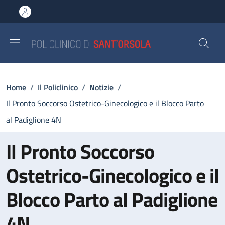
Salta al contenuto principale
Skip to footer content
Briciole di pane
Home
/
Il Policlinico
/
Notizie
/
Il Pronto Soccorso Ostetrico-Ginecologico e il Blocco Parto
al Padiglione 4N
Il Pronto Soccorso
Ostetrico-Ginecologico e il
Blocco Parto al Padiglione
4N