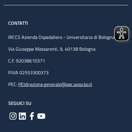
CONTATTI
IRCCS Azienda Ospedaliero - Universitaria di Bologna
Via Giuseppe Massarenti, 9, 40138 Bologna
C.F. 92038610371
P.IVA 02553300373
PEC:
PEIdirezione.generale@pec.aosp.bo.it
SEGUICI SU