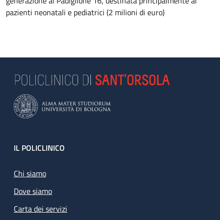
generazione al Padiglione 16, destinata principalmente ai
pazienti neonatali e pediatrici (2 milioni di euro)
Footer
IL POLICLINICO
Chi siamo
Dove siamo
Carta dei servizi