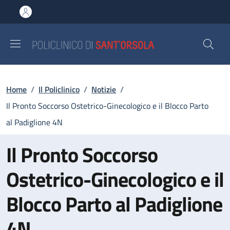
Salta al contenuto principale
Skip to footer content
Briciole di pane
Home
/
Il Policlinico
/
Notizie
/
Il Pronto Soccorso Ostetrico-Ginecologico e il Blocco Parto
al Padiglione 4N
Il Pronto Soccorso
Ostetrico-Ginecologico e il
Blocco Parto al Padiglione
4N