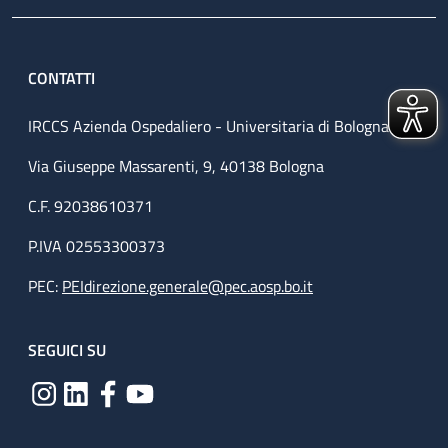
CONTATTI
IRCCS Azienda Ospedaliero - Universitaria di Bologna
Via Giuseppe Massarenti, 9, 40138 Bologna
C.F. 92038610371
P.IVA 02553300373
PEC:
PEIdirezione.generale@pec.aosp.bo.it
SEGUICI SU