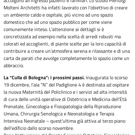
accolgono all’ingresso pazienti e familiari. Lo studio Pierluigi
Molteni Architetti ha infatti lavorato con l’obiettivo di creare
un ambiente caldo e ospitale, più vicino ad uno spazio
domestico che ad uno spazio pubblico per come viene
comunemente inteso. L’attenzione ai dettagli si è
concretizzata ad esempio nella scelta di arredi robusti ma
colorati ed accoglienti, di piante scelte per la loro capacità di
contribuire a creare un’atmosfera serena e rilassante e di una
carta da parati che avvolge completamente lo spazio come un
abbraccio.
La “Culla di Bologna”: i prossimi passi.
Inaugurata lo scorso
19 dicembre, l’ala “N” del Padiglione 4 è destinata ad ospitare
la nuova Maternità del Policlinico e i servizi ad alta intensità
di cura delle unità operative di Ostetricia e Medicina dell’Età
Prenatale, Ginecologia e Fisiopatologia della Riproduzione
Umana, Chirurgia Senologica e Neonatologia e Terapia
Intensiva Neonatale – quest’ultima già attiva al terzo piano
dell’edificio dallo scorso novembre.