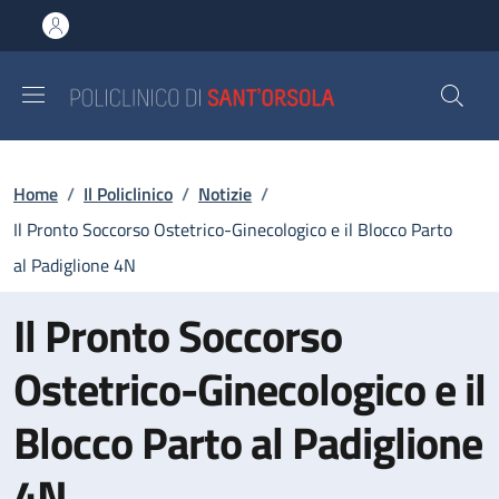
Salta al contenuto principale
Skip to footer content
Briciole di pane
Home
/
Il Policlinico
/
Notizie
/
Il Pronto Soccorso Ostetrico-Ginecologico e il Blocco Parto
al Padiglione 4N
Il Pronto Soccorso
Ostetrico-Ginecologico e il
Blocco Parto al Padiglione
4N