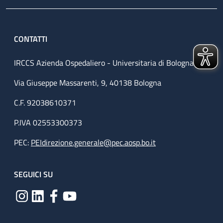
CONTATTI
IRCCS Azienda Ospedaliero - Universitaria di Bologna
Via Giuseppe Massarenti, 9, 40138 Bologna
C.F. 92038610371
P.IVA 02553300373
PEC:
PEIdirezione.generale@pec.aosp.bo.it
SEGUICI SU