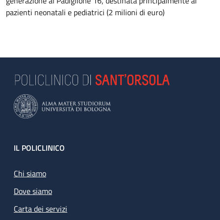
generazione al Padiglione 16, destinata principalmente ai
pazienti neonatali e pediatrici (2 milioni di euro)
Footer
IL POLICLINICO
Chi siamo
Dove siamo
Carta dei servizi