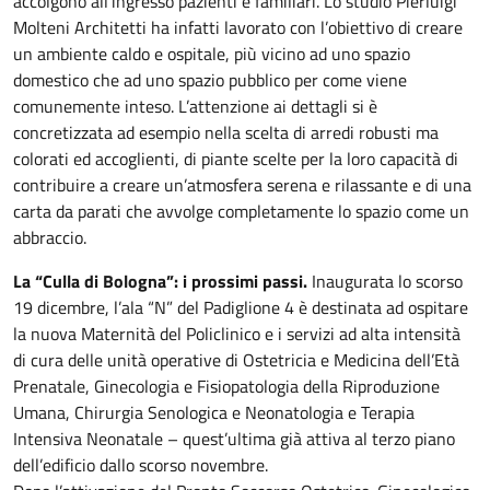
accolgono all’ingresso pazienti e familiari. Lo studio Pierluigi
Molteni Architetti ha infatti lavorato con l’obiettivo di creare
un ambiente caldo e ospitale, più vicino ad uno spazio
domestico che ad uno spazio pubblico per come viene
comunemente inteso. L’attenzione ai dettagli si è
concretizzata ad esempio nella scelta di arredi robusti ma
colorati ed accoglienti, di piante scelte per la loro capacità di
contribuire a creare un’atmosfera serena e rilassante e di una
carta da parati che avvolge completamente lo spazio come un
abbraccio.
La “Culla di Bologna”: i prossimi passi.
Inaugurata lo scorso
19 dicembre, l’ala “N” del Padiglione 4 è destinata ad ospitare
la nuova Maternità del Policlinico e i servizi ad alta intensità
di cura delle unità operative di Ostetricia e Medicina dell’Età
Prenatale, Ginecologia e Fisiopatologia della Riproduzione
Umana, Chirurgia Senologica e Neonatologia e Terapia
Intensiva Neonatale – quest’ultima già attiva al terzo piano
dell’edificio dallo scorso novembre.