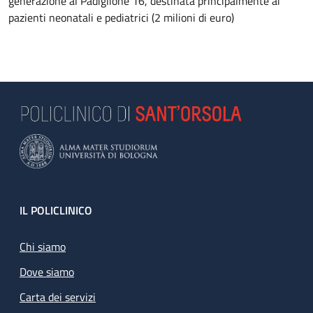
generazione al Padiglione 16, destinata principalmente ai
pazienti neonatali e pediatrici (2 milioni di euro)
Footer
IL POLICLINICO
Chi siamo
Dove siamo
Carta dei servizi