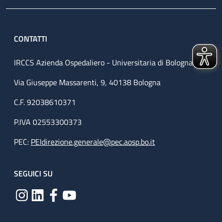
CONTATTI
IRCCS Azienda Ospedaliero - Universitaria di Bologna
Via Giuseppe Massarenti, 9, 40138 Bologna
C.F. 92038610371
P.IVA 02553300373
PEC:
PEIdirezione.generale@pec.aosp.bo.it
SEGUICI SU