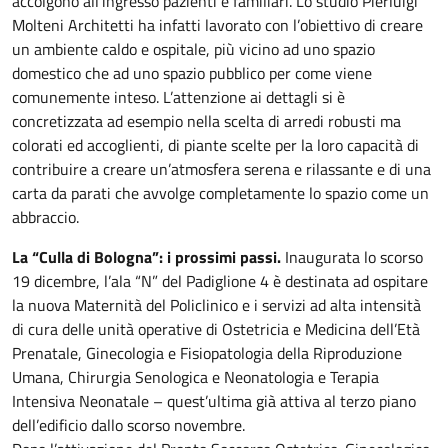
accolgono all’ingresso pazienti e familiari. Lo studio Pierluigi
Molteni Architetti ha infatti lavorato con l’obiettivo di creare
un ambiente caldo e ospitale, più vicino ad uno spazio
domestico che ad uno spazio pubblico per come viene
comunemente inteso. L’attenzione ai dettagli si è
concretizzata ad esempio nella scelta di arredi robusti ma
colorati ed accoglienti, di piante scelte per la loro capacità di
contribuire a creare un’atmosfera serena e rilassante e di una
carta da parati che avvolge completamente lo spazio come un
abbraccio.
La “Culla di Bologna”: i prossimi passi.
Inaugurata lo scorso
19 dicembre, l’ala “N” del Padiglione 4 è destinata ad ospitare
la nuova Maternità del Policlinico e i servizi ad alta intensità
di cura delle unità operative di Ostetricia e Medicina dell’Età
Prenatale, Ginecologia e Fisiopatologia della Riproduzione
Umana, Chirurgia Senologica e Neonatologia e Terapia
Intensiva Neonatale – quest’ultima già attiva al terzo piano
dell’edificio dallo scorso novembre.