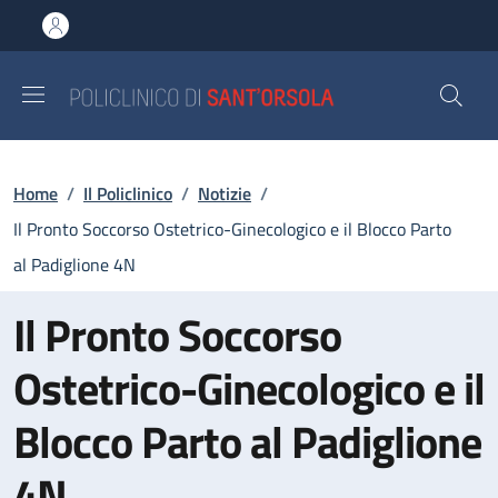
Salta al contenuto principale
Skip to footer content
Briciole di pane
Home
/
Il Policlinico
/
Notizie
/
Il Pronto Soccorso Ostetrico-Ginecologico e il Blocco Parto
al Padiglione 4N
Il Pronto Soccorso
Ostetrico-Ginecologico e il
Blocco Parto al Padiglione
4N