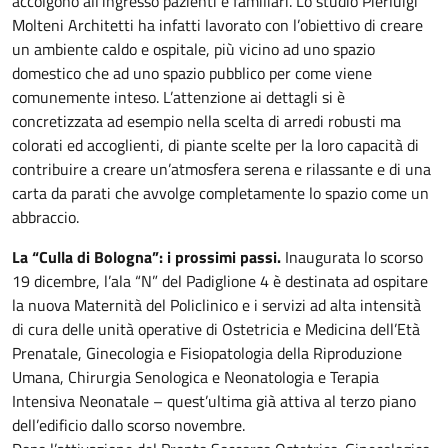
accolgono all’ingresso pazienti e familiari. Lo studio Pierluigi
Molteni Architetti ha infatti lavorato con l’obiettivo di creare
un ambiente caldo e ospitale, più vicino ad uno spazio
domestico che ad uno spazio pubblico per come viene
comunemente inteso. L’attenzione ai dettagli si è
concretizzata ad esempio nella scelta di arredi robusti ma
colorati ed accoglienti, di piante scelte per la loro capacità di
contribuire a creare un’atmosfera serena e rilassante e di una
carta da parati che avvolge completamente lo spazio come un
abbraccio.
La “Culla di Bologna”: i prossimi passi.
Inaugurata lo scorso
19 dicembre, l’ala “N” del Padiglione 4 è destinata ad ospitare
la nuova Maternità del Policlinico e i servizi ad alta intensità
di cura delle unità operative di Ostetricia e Medicina dell’Età
Prenatale, Ginecologia e Fisiopatologia della Riproduzione
Umana, Chirurgia Senologica e Neonatologia e Terapia
Intensiva Neonatale – quest’ultima già attiva al terzo piano
dell’edificio dallo scorso novembre.