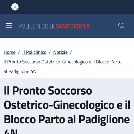
Salta al contenuto principale
Skip to footer content
Briciole di pane
Home
/
Il Policlinico
/
Notizie
/
Il Pronto Soccorso Ostetrico-Ginecologico e il Blocco Parto
al Padiglione 4N
Il Pronto Soccorso
Ostetrico-Ginecologico e il
Blocco Parto al Padiglione
4N