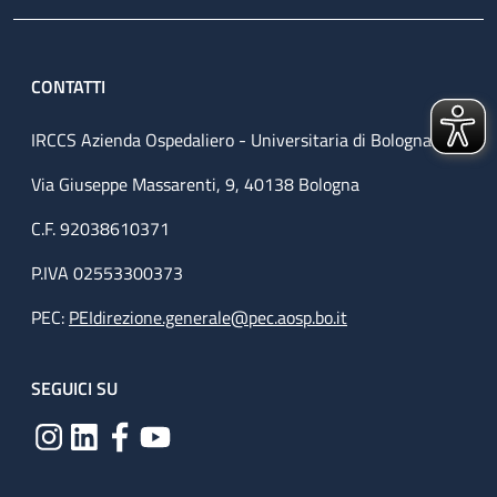
CONTATTI
IRCCS Azienda Ospedaliero - Universitaria di Bologna
Via Giuseppe Massarenti, 9, 40138 Bologna
C.F. 92038610371
P.IVA 02553300373
PEC:
PEIdirezione.generale@pec.aosp.bo.it
SEGUICI SU