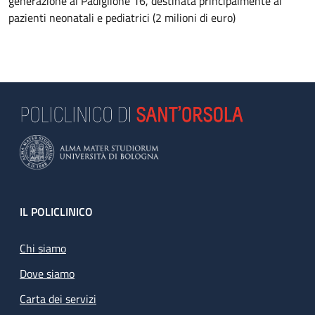
generazione al Padiglione 16, destinata principalmente ai
pazienti neonatali e pediatrici (2 milioni di euro)
Footer
IL POLICLINICO
Chi siamo
Dove siamo
Carta dei servizi