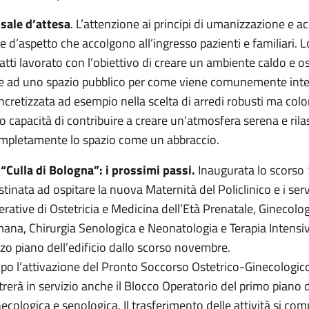
 sale d’attesa
. L’attenzione ai principi di umanizzazione e a
le d’aspetto che accolgono all’ingresso pazienti e familiari. L
fatti lavorato con l’obiettivo di creare un ambiente caldo e 
e ad uno spazio pubblico per come viene comunemente inteso.
ncretizzata ad esempio nella scelta di arredi robusti ma colora
ro capacità di contribuire a creare un’atmosfera serena e ril
mpletamente lo spazio come un abbraccio.
 “Culla di Bologna”: i prossimi passi.
Inaugurata lo scorso 1
stinata ad ospitare la nuova Maternità del Policlinico e i servi
erative di Ostetricia e Medicina dell’Età Prenatale, Ginecolo
ana, Chirurgia Senologica e Neonatologia e Terapia Intensiv
rzo piano dell’edificio dallo scorso novembre.
po l’attivazione del Pronto Soccorso Ostetrico-Ginecologico 
trerà in servizio anche il Blocco Operatorio del primo piano d
necologica e senologica. Il trasferimento delle attività si comp