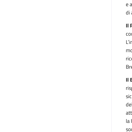
e 
di
Il
co
L’
mo
ri
Bre
Il
ri
si
de
at
la
so