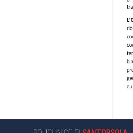
tr
L’
ri
con
co
te
bi
pr
ge
eu