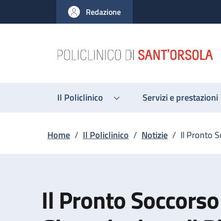
Salta al contenuto principale
Skip to footer content
Redazione
Il Policlinico
Servizi e prestazioni
Briciole di pane
Home
/
Il Policlinico
/
Notizie
/
Il Pronto 
Il Pronto Soccorso