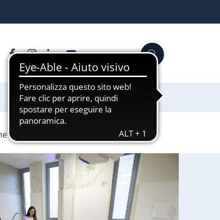
Facebook
Instagram
Linkedin
YouTube
Cerca
Sostienici
one 4N