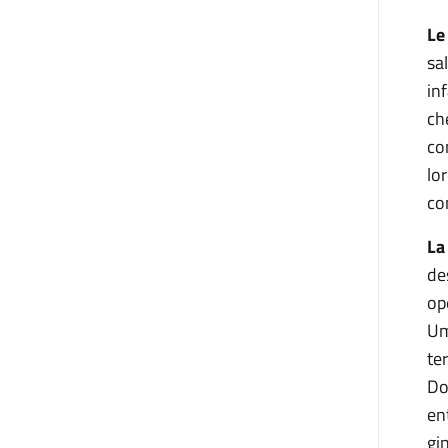
Le
sa
in
ch
co
lo
co
La
de
op
Um
te
Do
en
gi