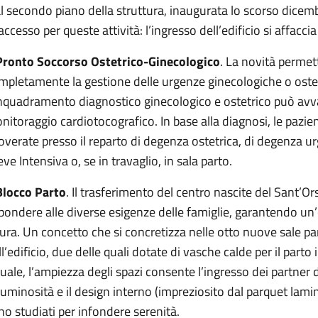
al secondo piano della struttura, inaugurata lo scorso dice
 accesso per queste attività: l’ingresso dell’edificio si affacc
 Pronto Soccorso Ostetrico-Ginecologico
. La novità permet
mpletamente la gestione delle urgenze ginecologiche o ostetr
inquadramento diagnostico ginecologico e ostetrico può avval
nitoraggio cardiotocografico. In base alla diagnosi, le pazi
coverate presso il reparto di degenza ostetrica, di degenza 
ve Intensiva o, se in travaglio, in sala parto.
 Blocco Parto
. Il trasferimento del centro nascite del Sant’O
spondere alle diverse esigenze delle famiglie, garantendo un’
cura. Un concetto che si concretizza nelle otto nuove sale pa
ll’edificio, due delle quali dotate di vasche calde per il parto
tuale, l’ampiezza degli spazi consente l’ingresso dei partner d
 luminosità e il design interno (impreziosito dal parquet lamin
no studiati per infondere serenità.