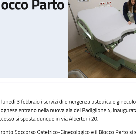
Blocco Parto
 lunedì 3 febbraio i servizi di emergenza ostetrica e ginecolog
ico-Ginecologico e il Blocco Parto al Padiglione 4N
lognese entrano nella nuova ala del Padiglione 4, inaugurata
accesso si sposta dunque in via Albertoni 20.
 Pronto Soccorso Ostetrico-Ginecologico e il Blocco Parto si 