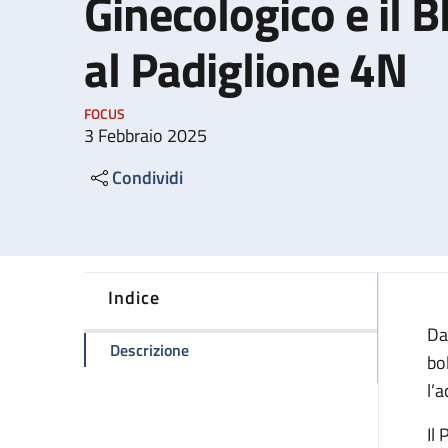
Ginecologico e il 
al Padiglione 4N
FOCUS
3 Febbraio 2025
Condividi
Indice
Da
della pagina Il Pronto Soccorso Ostetr
Descrizione
bo
l’
Il