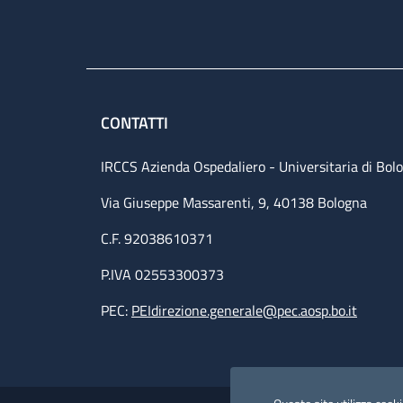
CONTATTI
IRCCS Azienda Ospedaliero - Universitaria di Bol
Via Giuseppe Massarenti, 9, 40138 Bologna
C.F. 92038610371
P.IVA 02553300373
PEC:
PEIdirezione.generale@pec.aosp.bo.it