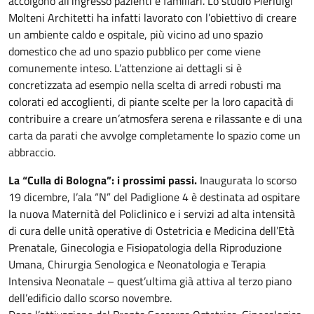
accolgono all’ingresso pazienti e familiari. Lo studio Pierluigi
Molteni Architetti ha infatti lavorato con l’obiettivo di creare
un ambiente caldo e ospitale, più vicino ad uno spazio
domestico che ad uno spazio pubblico per come viene
comunemente inteso. L’attenzione ai dettagli si è
concretizzata ad esempio nella scelta di arredi robusti ma
colorati ed accoglienti, di piante scelte per la loro capacità di
contribuire a creare un’atmosfera serena e rilassante e di una
carta da parati che avvolge completamente lo spazio come un
abbraccio.
La “Culla di Bologna”: i prossimi passi.
Inaugurata lo scorso
19 dicembre, l’ala “N” del Padiglione 4 è destinata ad ospitare
la nuova Maternità del Policlinico e i servizi ad alta intensità
di cura delle unità operative di Ostetricia e Medicina dell’Età
Prenatale, Ginecologia e Fisiopatologia della Riproduzione
Umana, Chirurgia Senologica e Neonatologia e Terapia
Intensiva Neonatale – quest’ultima già attiva al terzo piano
dell’edificio dallo scorso novembre.