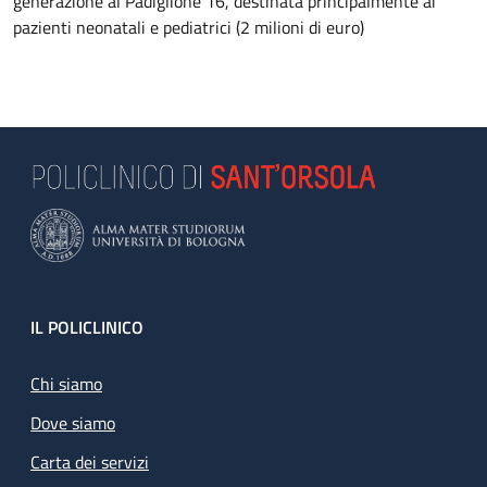
generazione al Padiglione 16, destinata principalmente ai
pazienti neonatali e pediatrici (2 milioni di euro)
Footer
IL POLICLINICO
Chi siamo
Dove siamo
Carta dei servizi