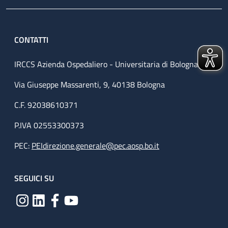
CONTATTI
IRCCS Azienda Ospedaliero - Universitaria di Bologna
Via Giuseppe Massarenti, 9, 40138 Bologna
C.F. 92038610371
P.IVA 02553300373
PEC:
PEIdirezione.generale@pec.aosp.bo.it
SEGUICI SU