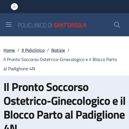
Salta al contenuto principale
Skip to footer content
Briciole di pane
Home
/
Il Policlinico
/
Notizie
/
Il Pronto Soccorso Ostetrico-Ginecologico e il Blocco Parto
al Padiglione 4N
Il Pronto Soccorso
Ostetrico-Ginecologico e il
Blocco Parto al Padiglione
4N