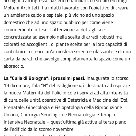
accolgono all’ingresso pazienti e familiari. Lo studio Pierluigi
Molteni Architetti ha infatti lavorato con l’obiettivo di creare
un ambiente caldo e ospitale, più vicino ad uno spazio
domestico che ad uno spazio pubblico per come viene
comunemente inteso. L’attenzione ai dettagli si è
concretizzata ad esempio nella scelta di arredi robusti ma
colorati ed accoglienti, di piante scelte per la loro capacità di
contribuire a creare un’atmosfera serena e rilassante e di una
carta da parati che avvolge completamente lo spazio come un
abbraccio.
La “Culla di Bologna”: i prossimi passi.
Inaugurata lo scorso
19 dicembre, l’ala “N” del Padiglione 4 è destinata ad ospitare
la nuova Maternità del Policlinico e i servizi ad alta intensità
di cura delle unità operative di Ostetricia e Medicina dell’Età
Prenatale, Ginecologia e Fisiopatologia della Riproduzione
Umana, Chirurgia Senologica e Neonatologia e Terapia
Intensiva Neonatale – quest’ultima già attiva al terzo piano
dell’edificio dallo scorso novembre.