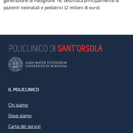
generazione al Padiglione 16, destinata principalmente ai
pazienti neonatali e pediatrici (2 milioni di euro)
Footer
IL POLICLINICO
Chi siamo
Dove siamo
Carta dei servizi