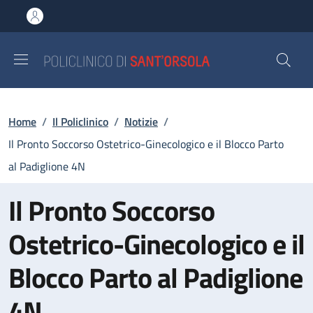
Salta al contenuto principale
Skip to footer content
Briciole di pane
Home
/
Il Policlinico
/
Notizie
/
Il Pronto Soccorso Ostetrico-Ginecologico e il Blocco Parto
al Padiglione 4N
Il Pronto Soccorso
Ostetrico-Ginecologico e il
Blocco Parto al Padiglione
4N