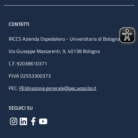
CONTATTI
IRCCS Azienda Ospedaliero - Universitaria di Bologna
Via Giuseppe Massarenti, 9, 40138 Bologna
C.F. 92038610371
P.IVA 02553300373
PEC:
PEIdirezione.generale@pec.aosp.bo.it
SEGUICI SU