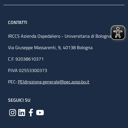
CONTATTI
IRCCS Azienda Ospedaliero - Universitaria di Bologna
Via Giuseppe Massarenti, 9, 40138 Bologna
C.F. 92038610371
P.IVA 02553300373
PEC:
PEIdirezione.generale@pec.aosp.bo.it
SEGUICI SU