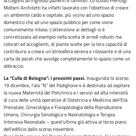
accolgono all’ingresso pazienti e familiari. Lo studio Pierluigi
Molteni Architetti ha infatti lavorato con l’obiettivo di creare
un ambiente caldo e ospitale, più vicino ad uno spazio
domestico che ad uno spazio pubblico per come viene
comunemente inteso. L’attenzione ai dettagli si è
concretizzata ad esempio nella scelta di arredi robusti ma
colorati ed accoglienti, di piante scelte per la loro capacità di
contribuire a creare un’atmosfera serena e rilassante e di una
carta da parati che avvolge completamente lo spazio come un
abbraccio.
La “Culla di Bologna”: i prossimi passi.
Inaugurata lo scorso
19 dicembre, l’ala “N” del Padiglione 4 è destinata ad ospitare
la nuova Maternità del Policlinico e i servizi ad alta intensità
di cura delle unità operative di Ostetricia e Medicina dell’Età
Prenatale, Ginecologia e Fisiopatologia della Riproduzione
Umana, Chirurgia Senologica e Neonatologia e Terapia
Intensiva Neonatale – quest’ultima già attiva al terzo piano
dell’edificio dallo scorso novembre.