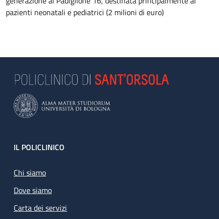
generazione al Padiglione 16, destinata principalmente ai
pazienti neonatali e pediatrici (2 milioni di euro)
Footer
IL POLICLINICO
Chi siamo
Dove siamo
Carta dei servizi