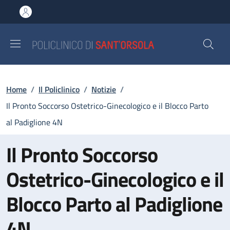
Salta al contenuto principale
Skip to footer content
Briciole di pane
Home
/
Il Policlinico
/
Notizie
/
Il Pronto Soccorso Ostetrico-Ginecologico e il Blocco Parto
al Padiglione 4N
Il Pronto Soccorso
Ostetrico-Ginecologico e il
Blocco Parto al Padiglione
4N