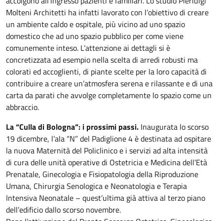
accolgono all’ingresso pazienti e familiari. Lo studio Pierluigi
Molteni Architetti ha infatti lavorato con l’obiettivo di creare
un ambiente caldo e ospitale, più vicino ad uno spazio
domestico che ad uno spazio pubblico per come viene
comunemente inteso. L’attenzione ai dettagli si è
concretizzata ad esempio nella scelta di arredi robusti ma
colorati ed accoglienti, di piante scelte per la loro capacità di
contribuire a creare un’atmosfera serena e rilassante e di una
carta da parati che avvolge completamente lo spazio come un
abbraccio.
La “Culla di Bologna”: i prossimi passi.
Inaugurata lo scorso
19 dicembre, l’ala “N” del Padiglione 4 è destinata ad ospitare
la nuova Maternità del Policlinico e i servizi ad alta intensità
di cura delle unità operative di Ostetricia e Medicina dell’Età
Prenatale, Ginecologia e Fisiopatologia della Riproduzione
Umana, Chirurgia Senologica e Neonatologia e Terapia
Intensiva Neonatale – quest’ultima già attiva al terzo piano
dell’edificio dallo scorso novembre.