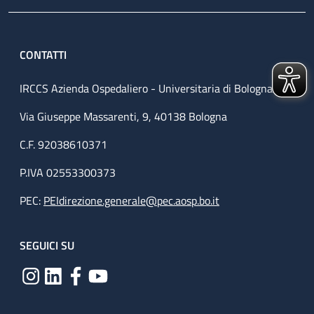
CONTATTI
IRCCS Azienda Ospedaliero - Universitaria di Bologna
Via Giuseppe Massarenti, 9, 40138 Bologna
C.F. 92038610371
P.IVA 02553300373
PEC:
PEIdirezione.generale@pec.aosp.bo.it
SEGUICI SU