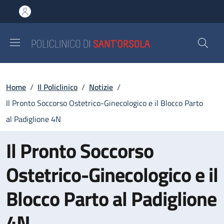
Salta al contenuto principale
Skip to footer content
Briciole di pane
Home
/
Il Policlinico
/
Notizie
/
Il Pronto Soccorso Ostetrico-Ginecologico e il Blocco Parto
al Padiglione 4N
Il Pronto Soccorso
Ostetrico-Ginecologico e il
Blocco Parto al Padiglione
4N