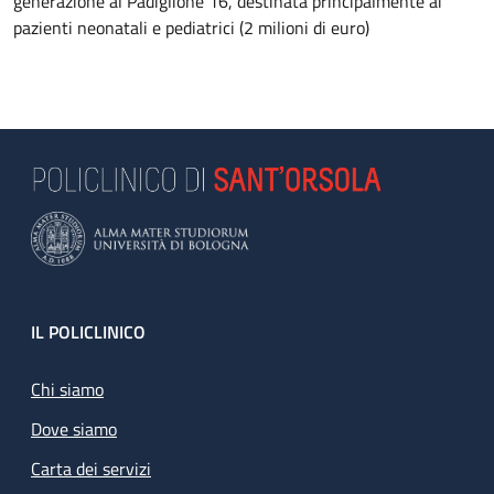
generazione al Padiglione 16, destinata principalmente ai
pazienti neonatali e pediatrici (2 milioni di euro)
Footer
IL POLICLINICO
Chi siamo
Dove siamo
Carta dei servizi