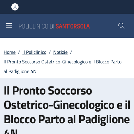
Salta al contenuto principale
Skip to footer content
Briciole di pane
Home
/
Il Policlinico
/
Notizie
/
Il Pronto Soccorso Ostetrico-Ginecologico e il Blocco Parto
al Padiglione 4N
Il Pronto Soccorso
Ostetrico-Ginecologico e il
Blocco Parto al Padiglione
4N