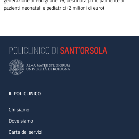
generazione al Padiglione 16, destinata principalmente ai
pazienti neonatali e pediatrici (2 milioni di euro)
Footer
IL POLICLINICO
Chi siamo
Dove siamo
Carta dei servizi