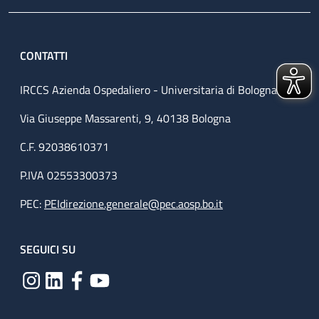
CONTATTI
IRCCS Azienda Ospedaliero - Universitaria di Bologna
Via Giuseppe Massarenti, 9, 40138 Bologna
C.F. 92038610371
P.IVA 02553300373
PEC:
PEIdirezione.generale@pec.aosp.bo.it
SEGUICI SU