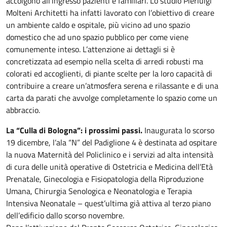
accolgono all’ingresso pazienti e familiari. Lo studio Pierluigi
Molteni Architetti ha infatti lavorato con l’obiettivo di creare
un ambiente caldo e ospitale, più vicino ad uno spazio
domestico che ad uno spazio pubblico per come viene
comunemente inteso. L’attenzione ai dettagli si è
concretizzata ad esempio nella scelta di arredi robusti ma
colorati ed accoglienti, di piante scelte per la loro capacità di
contribuire a creare un’atmosfera serena e rilassante e di una
carta da parati che avvolge completamente lo spazio come un
abbraccio.
La “Culla di Bologna”: i prossimi passi.
Inaugurata lo scorso
19 dicembre, l’ala “N” del Padiglione 4 è destinata ad ospitare
la nuova Maternità del Policlinico e i servizi ad alta intensità
di cura delle unità operative di Ostetricia e Medicina dell’Età
Prenatale, Ginecologia e Fisiopatologia della Riproduzione
Umana, Chirurgia Senologica e Neonatologia e Terapia
Intensiva Neonatale – quest’ultima già attiva al terzo piano
dell’edificio dallo scorso novembre.