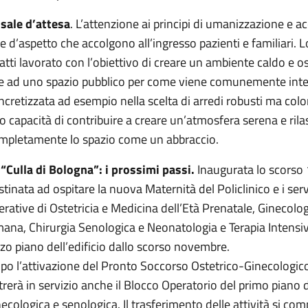
 sale d’attesa
. L’attenzione ai principi di umanizzazione e a
le d’aspetto che accolgono all’ingresso pazienti e familiari. L
fatti lavorato con l’obiettivo di creare un ambiente caldo e 
e ad uno spazio pubblico per come viene comunemente inteso.
ncretizzata ad esempio nella scelta di arredi robusti ma colora
ro capacità di contribuire a creare un’atmosfera serena e ril
mpletamente lo spazio come un abbraccio.
 “Culla di Bologna”: i prossimi passi.
Inaugurata lo scorso 1
stinata ad ospitare la nuova Maternità del Policlinico e i servi
erative di Ostetricia e Medicina dell’Età Prenatale, Ginecolo
ana, Chirurgia Senologica e Neonatologia e Terapia Intensiv
rzo piano dell’edificio dallo scorso novembre.
po l’attivazione del Pronto Soccorso Ostetrico-Ginecologico 
trerà in servizio anche il Blocco Operatorio del primo piano d
necologica e senologica. Il trasferimento delle attività si comp