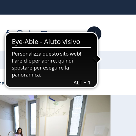
Facebook
Instagram
Linkedin
YouTube
Cerca
Sostienici
one 4N