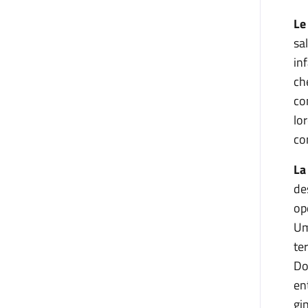
Le
sa
in
ch
co
lo
co
La
de
op
Um
te
Do
en
gi