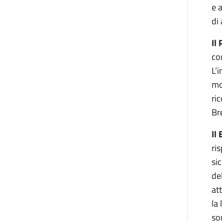
e 
di
Il
co
L’
mo
ri
Bre
Il
ri
si
de
at
la
so