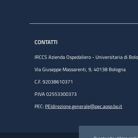
CONTATTI
IRCCS Azienda Ospedaliero - Universitaria di Bol
Via Giuseppe Massarenti, 9, 40138 Bologna
C.F. 92038610371
P.IVA 02553300373
PEC:
PEIdirezione.generale@pec.aosp.bo.it