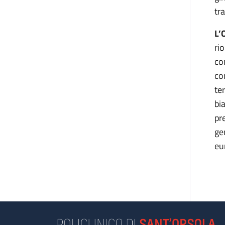
tr
L’
ri
con
co
te
bi
pr
ge
eu