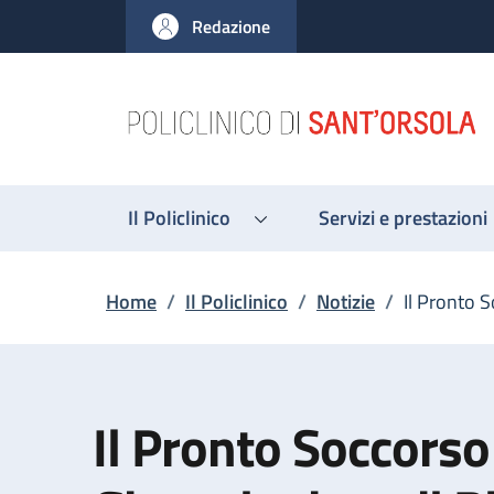
Salta al contenuto principale
Skip to footer content
Redazione
Il Policlinico
Servizi e prestazioni
Briciole di pane
Home
/
Il Policlinico
/
Notizie
/
Il Pronto 
Il Pronto Soccorso