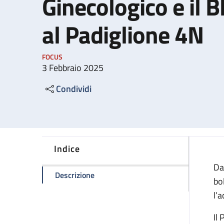
Ginecologico e il 
al Padiglione 4N
FOCUS
3 Febbraio 2025
Condividi
Indice
Da
della pagina Il Pronto Soccorso Ostetr
Descrizione
bo
l’
Il