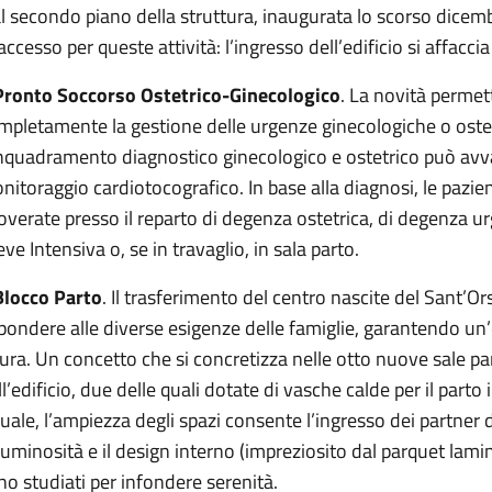
al secondo piano della struttura, inaugurata lo scorso dice
 accesso per queste attività: l’ingresso dell’edificio si affacc
 Pronto Soccorso Ostetrico-Ginecologico
. La novità permet
mpletamente la gestione delle urgenze ginecologiche o ostetr
inquadramento diagnostico ginecologico e ostetrico può avval
nitoraggio cardiotocografico. In base alla diagnosi, le pazi
coverate presso il reparto di degenza ostetrica, di degenza 
ve Intensiva o, se in travaglio, in sala parto.
 Blocco Parto
. Il trasferimento del centro nascite del Sant’O
spondere alle diverse esigenze delle famiglie, garantendo un’
cura. Un concetto che si concretizza nelle otto nuove sale pa
ll’edificio, due delle quali dotate di vasche calde per il parto
tuale, l’ampiezza degli spazi consente l’ingresso dei partner d
 luminosità e il design interno (impreziosito dal parquet lamin
no studiati per infondere serenità.