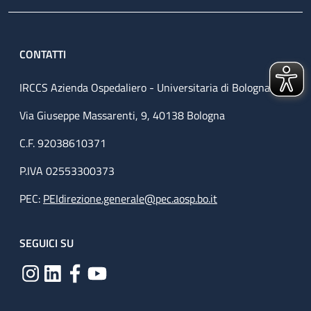
CONTATTI
IRCCS Azienda Ospedaliero - Universitaria di Bologna
Via Giuseppe Massarenti, 9, 40138 Bologna
C.F. 92038610371
P.IVA 02553300373
PEC:
PEIdirezione.generale@pec.aosp.bo.it
SEGUICI SU