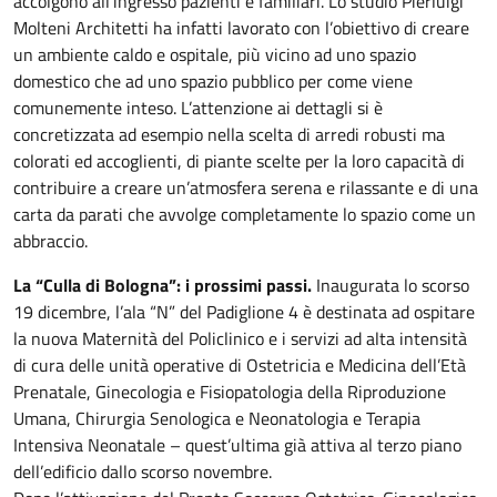
accolgono all’ingresso pazienti e familiari. Lo studio Pierluigi
Molteni Architetti ha infatti lavorato con l’obiettivo di creare
un ambiente caldo e ospitale, più vicino ad uno spazio
domestico che ad uno spazio pubblico per come viene
comunemente inteso. L’attenzione ai dettagli si è
concretizzata ad esempio nella scelta di arredi robusti ma
colorati ed accoglienti, di piante scelte per la loro capacità di
contribuire a creare un’atmosfera serena e rilassante e di una
carta da parati che avvolge completamente lo spazio come un
abbraccio.
La “Culla di Bologna”: i prossimi passi.
Inaugurata lo scorso
19 dicembre, l’ala “N” del Padiglione 4 è destinata ad ospitare
la nuova Maternità del Policlinico e i servizi ad alta intensità
di cura delle unità operative di Ostetricia e Medicina dell’Età
Prenatale, Ginecologia e Fisiopatologia della Riproduzione
Umana, Chirurgia Senologica e Neonatologia e Terapia
Intensiva Neonatale – quest’ultima già attiva al terzo piano
dell’edificio dallo scorso novembre.