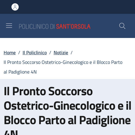
Salta al contenuto principale
Skip to footer content
Briciole di pane
Home
/
Il Policlinico
/
Notizie
/
Il Pronto Soccorso Ostetrico-Ginecologico e il Blocco Parto
al Padiglione 4N
Il Pronto Soccorso
Ostetrico-Ginecologico e il
Blocco Parto al Padiglione
4N