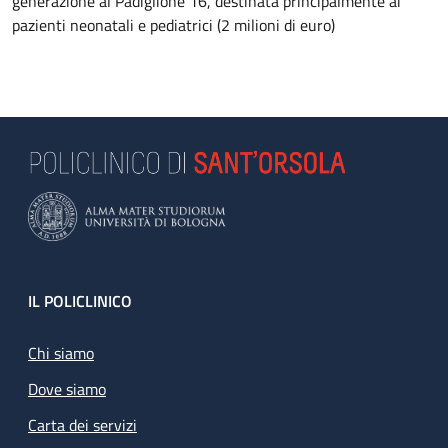
generazione al Padiglione 16, destinata principalmente ai
pazienti neonatali e pediatrici (2 milioni di euro)
Footer
IL POLICLINICO
Chi siamo
Dove siamo
Carta dei servizi