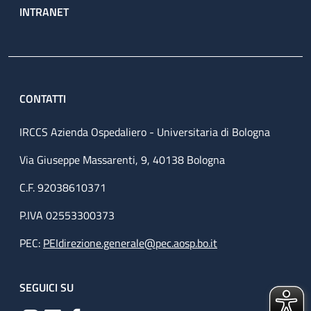
INTRANET
CONTATTI
IRCCS Azienda Ospedaliero - Universitaria di Bologna
Via Giuseppe Massarenti, 9, 40138 Bologna
C.F. 92038610371
P.IVA 02553300373
PEC:
PEIdirezione.generale@pec.aosp.bo.it
SEGUICI SU