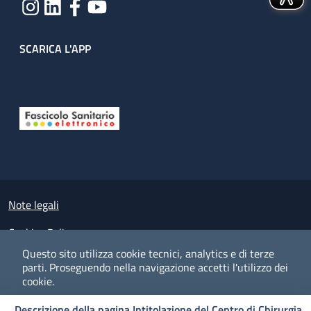
SCARICA L'APP
Useful links section
Small prints
Note legali
Cookies Policy
Questo sito utilizza cookie tecnici, analytics e di terze
Policy privacy e protezione del dato personale
parti.
Proseguendo nella navigazione accetti l'utilizzo dei
cookie.
Albo pretorio on-line
Descrizione della pagina Intitolazione del Centro di Chirurgia