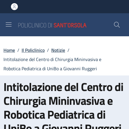
Salta al contenuto principale
Skip to footer content
Briciole di pane
Home
/
Il Policlinico
/
Notizie
/
Intitolazione del Centro di Chirurgia Mininvasiva e
Robotica Pediatrica di UniBo a Giovanni Ruggeri
Intitolazione del Centro di
Chirurgia Mininvasiva e
Robotica Pediatrica di
UniBo a Giovanni Ruggeri