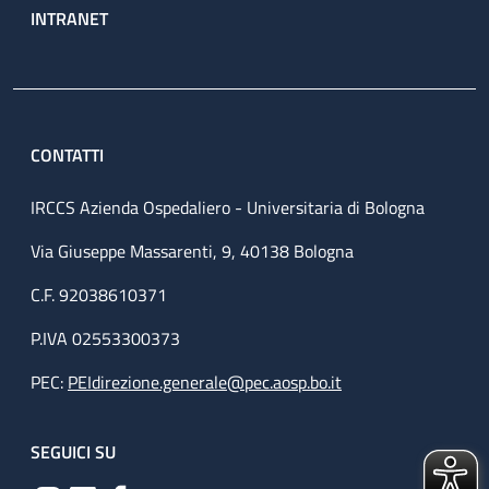
INTRANET
CONTATTI
IRCCS Azienda Ospedaliero - Universitaria di Bologna
Via Giuseppe Massarenti, 9, 40138 Bologna
C.F. 92038610371
P.IVA 02553300373
PEC:
PEIdirezione.generale@pec.aosp.bo.it
SEGUICI SU