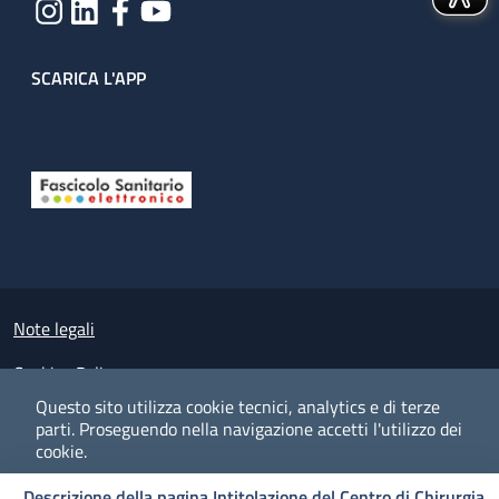
SCARICA L'APP
Useful links section
Small prints
Note legali
Cookies Policy
Questo sito utilizza cookie tecnici, analytics e di terze
Policy privacy e protezione del dato personale
parti.
Proseguendo nella navigazione accetti l'utilizzo dei
cookie.
Albo pretorio on-line
Descrizione della pagina Intitolazione del Centro di Chirurgia