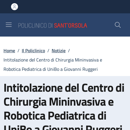
Salta al contenuto principale
Skip to footer content
Briciole di pane
Home
/
Il Policlinico
/
Notizie
/
Intitolazione del Centro di Chirurgia Mininvasiva e
Robotica Pediatrica di UniBo a Giovanni Ruggeri
Intitolazione del Centro di
Chirurgia Mininvasiva e
Robotica Pediatrica di
UniBo a Giovanni Ruggeri