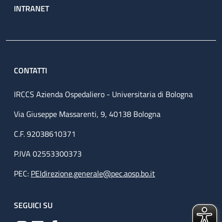
INTRANET
CONTATTI
IRCCS Azienda Ospedaliero - Universitaria di Bologna
Via Giuseppe Massarenti, 9, 40138 Bologna
C.F. 92038610371
P.IVA 02553300373
PEC:
PEIdirezione.generale@pec.aosp.bo.it
SEGUICI SU