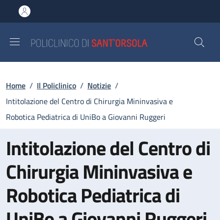
Salta al contenuto principale
Skip to footer content
Briciole di pane
Home
/
Il Policlinico
/
Notizie
/
Intitolazione del Centro di Chirurgia Mininvasiva e
Robotica Pediatrica di UniBo a Giovanni Ruggeri
Intitolazione del Centro di
Chirurgia Mininvasiva e
Robotica Pediatrica di
UniBo a Giovanni Ruggeri