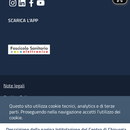
SCARICA L'APP
Useful links section
Small prints
Note legali
Cookies Policy
Questo sito utilizza cookie tecnici, analytics e di terze
Policy privacy e protezione del dato personale
parti.
Proseguendo nella navigazione accetti l'utilizzo dei
cookie.
Albo pretorio on-line
Descrizione della pagina Intitolazione del Centro di Chirurgia