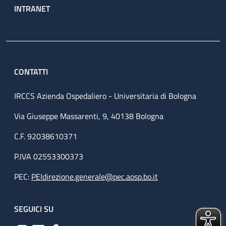
INTRANET
CONTATTI
IRCCS Azienda Ospedaliero - Universitaria di Bologna
Via Giuseppe Massarenti, 9, 40138 Bologna
C.F. 92038610371
P.IVA 02553300373
PEC:
PEIdirezione.generale@pec.aosp.bo.it
SEGUICI SU