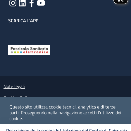
SCARICA L'APP
Useful links section
Small prints
Note legali
Cookies Policy
Questo sito utilizza cookie tecnici, analytics e di terze
Policy privacy e protezione del dato personale
parti.
Proseguendo nella navigazione accetti l'utilizzo dei
cookie.
Albo pretorio on-line
Descrizione della pagina Intitolazione del Centro di Chirurgia