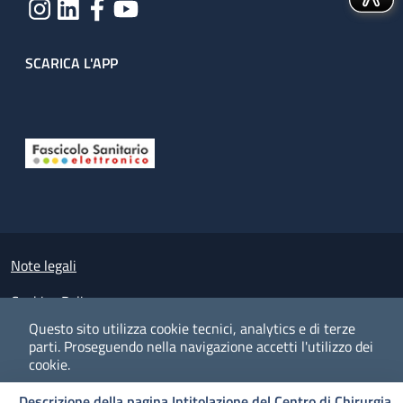
SCARICA L'APP
Useful links section
Small prints
Note legali
Cookies Policy
Questo sito utilizza cookie tecnici, analytics e di terze
Policy privacy e protezione del dato personale
parti.
Proseguendo nella navigazione accetti l'utilizzo dei
cookie.
Albo pretorio on-line
Descrizione della pagina Intitolazione del Centro di Chirurgia