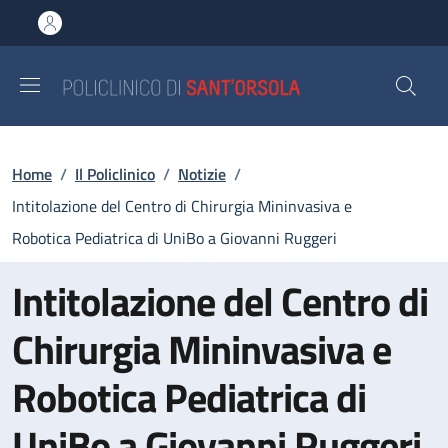
Salta al contenuto principale
Skip to footer content
Briciole di pane
Home
/
Il Policlinico
/
Notizie
/
Intitolazione del Centro di Chirurgia Mininvasiva e
Robotica Pediatrica di UniBo a Giovanni Ruggeri
Intitolazione del Centro di
Chirurgia Mininvasiva e
Robotica Pediatrica di
UniBo a Giovanni Ruggeri