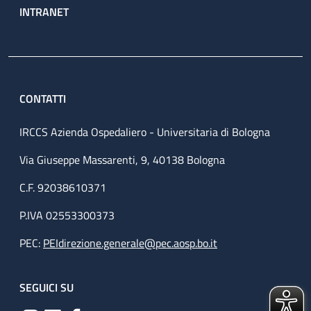
INTRANET
CONTATTI
IRCCS Azienda Ospedaliero - Universitaria di Bologna
Via Giuseppe Massarenti, 9, 40138 Bologna
C.F. 92038610371
P.IVA 02553300373
PEC:
PEIdirezione.generale@pec.aosp.bo.it
SEGUICI SU