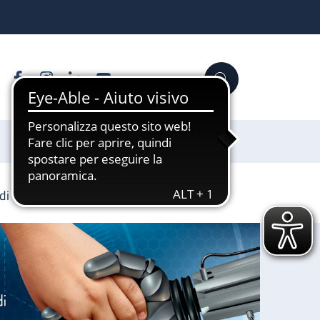
Facebook
Instagram
Linkedin
YouTube
Cerca
Sostienici
a di UniBo a Giovanni Ruggeri