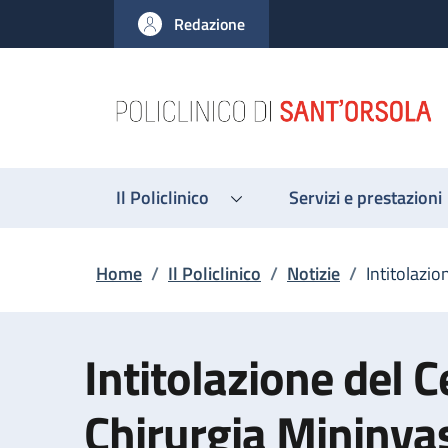
Salta al contenuto principale
Skip to footer content
Redazione
Il Policlinico
Servizi e prestazioni
Briciole di pane
Home
/
Il Policlinico
/
Notizie
/
Intitolazi
Intitolazione del C
Chirurgia Mininva