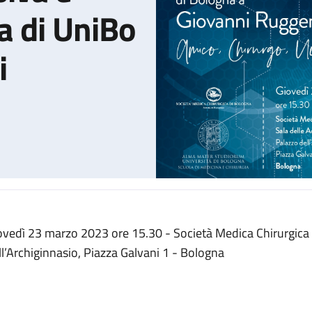
a di UniBo
i
ovedì 23 marzo 2023 ore 15.30 - Società Medica Chirurgica
di Chirurgia Mininvasiva e Robotica Pediatrica di UniBo a Giovanni
ll’Archiginnasio, Piazza Galvani 1 - Bologna