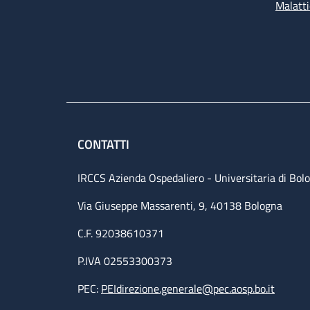
Malatti
CONTATTI
IRCCS Azienda Ospedaliero - Universitaria di Bol
Via Giuseppe Massarenti, 9, 40138 Bologna
C.F. 92038610371
P.IVA 02553300373
PEC:
PEIdirezione.generale@pec.aosp.bo.it