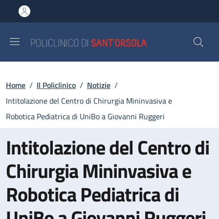
Salta al contenuto principale
Skip to footer content
Briciole di pane
Home
/
Il Policlinico
/
Notizie
/
Intitolazione del Centro di Chirurgia Mininvasiva e
Robotica Pediatrica di UniBo a Giovanni Ruggeri
Intitolazione del Centro di
Chirurgia Mininvasiva e
Robotica Pediatrica di
UniBo a Giovanni Ruggeri