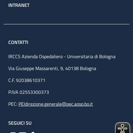
INTRANET
CONTATTI
IRCCS Azienda Ospedaliero - Universitaria di Bologna
Via Giuseppe Massarenti, 9, 40138 Bologna
C.F. 92038610371
P.IVA 02553300373
PEC:
PEIdirezione.generale@pec.aosp.bo.it
SEGUICI SU