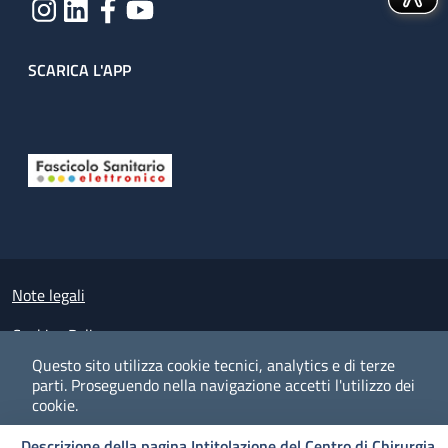
SCARICA L'APP
Useful links section
Small prints
Note legali
Cookies Policy
Questo sito utilizza cookie tecnici, analytics e di terze
Policy privacy e protezione del dato personale
parti.
Proseguendo nella navigazione accetti l'utilizzo dei
cookie.
Albo pretorio on-line
Descrizione della pagina Intitolazione del Centro di Chirurgia