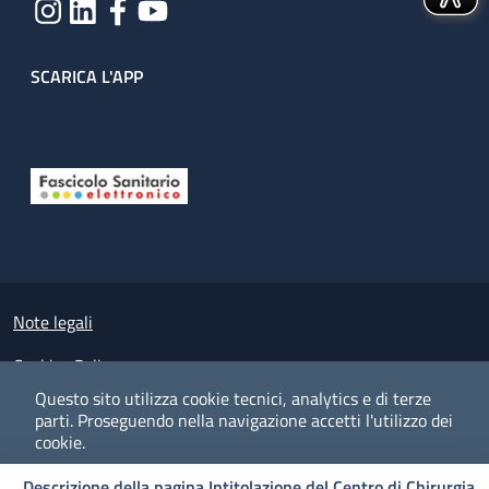
SCARICA L'APP
Useful links section
Small prints
Note legali
Cookies Policy
Questo sito utilizza cookie tecnici, analytics e di terze
Policy privacy e protezione del dato personale
parti.
Proseguendo nella navigazione accetti l'utilizzo dei
cookie.
Albo pretorio on-line
Descrizione della pagina Intitolazione del Centro di Chirurgia