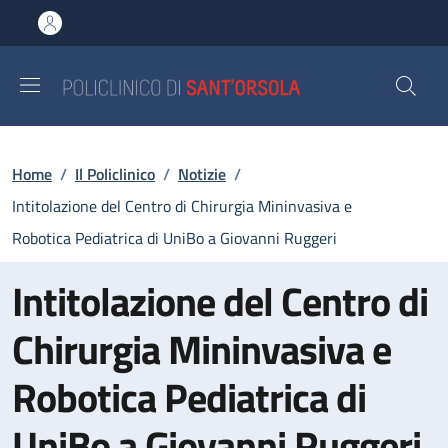
Salta al contenuto principale
Skip to footer content
Briciole di pane
Home
/
Il Policlinico
/
Notizie
/
Intitolazione del Centro di Chirurgia Mininvasiva e
Robotica Pediatrica di UniBo a Giovanni Ruggeri
Intitolazione del Centro di
Chirurgia Mininvasiva e
Robotica Pediatrica di
UniBo a Giovanni Ruggeri