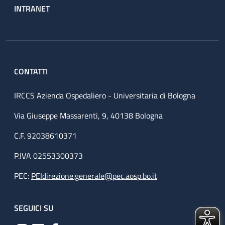
INTRANET
CONTATTI
IRCCS Azienda Ospedaliero - Universitaria di Bologna
Via Giuseppe Massarenti, 9, 40138 Bologna
C.F. 92038610371
P.IVA 02553300373
PEC:
PEIdirezione.generale@pec.aosp.bo.it
SEGUICI SU