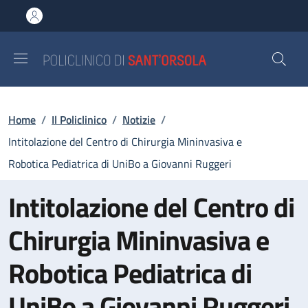
Salta al contenuto principale
Skip to footer content
Briciole di pane
Home
/
Il Policlinico
/
Notizie
/
Intitolazione del Centro di Chirurgia Mininvasiva e
Robotica Pediatrica di UniBo a Giovanni Ruggeri
Intitolazione del Centro di
Chirurgia Mininvasiva e
Robotica Pediatrica di
UniBo a Giovanni Ruggeri