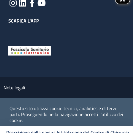
SCARICA L'APP
Useful links section
Small prints
Note legali
Cookies Policy
Questo sito utilizza cookie tecnici, analytics e di terze
Policy privacy e protezione del dato personale
parti.
Proseguendo nella navigazione accetti l'utilizzo dei
cookie.
Albo pretorio on-line
Descrizione della pagina Intitolazione del Centro di Chirurgia