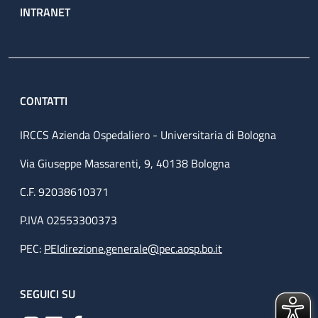
INTRANET
CONTATTI
IRCCS Azienda Ospedaliero - Universitaria di Bologna
Via Giuseppe Massarenti, 9, 40138 Bologna
C.F. 92038610371
P.IVA 02553300373
PEC:
PEIdirezione.generale@pec.aosp.bo.it
SEGUICI SU