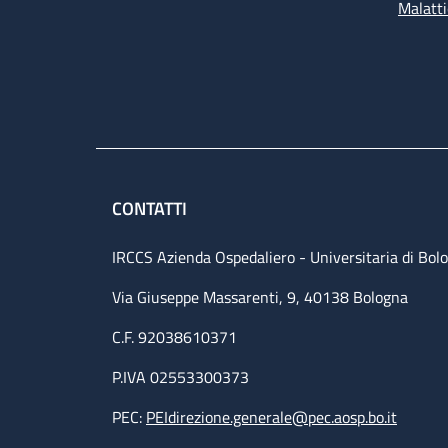
Malatti
CONTATTI
IRCCS Azienda Ospedaliero - Universitaria di Bol
Via Giuseppe Massarenti, 9, 40138 Bologna
C.F. 92038610371
P.IVA 02553300373
PEC:
PEIdirezione.generale@pec.aosp.bo.it