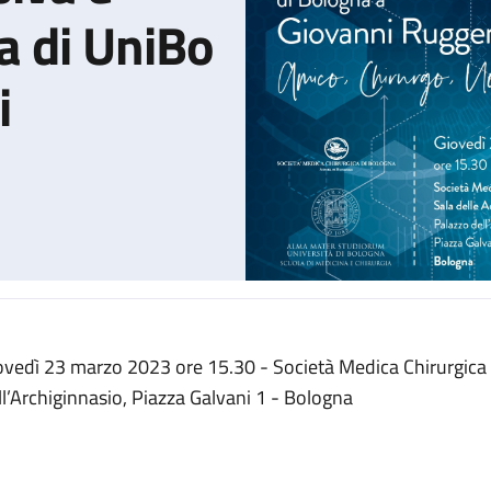
a di UniBo
i
ovedì 23 marzo 2023 ore 15.30 - Società Medica Chirurgica
di Chirurgia Mininvasiva e Robotica Pediatrica di UniBo a Giovanni
ll’Archiginnasio, Piazza Galvani 1 - Bologna