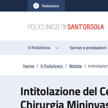
Salta al contenuto principale
Skip to footer content
Redazione
Il Policlinico
Servizi e prestazioni
Briciole di pane
Home
/
Il Policlinico
/
Notizie
/
Intitolazi
Intitolazione del C
Chirurgia Mininva