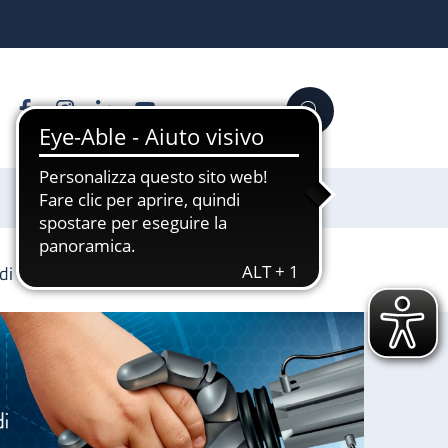
Facebook
Instagram
Linkedin
YouTube
Cerca
Sostienici
a di UniBo a Giovanni Ruggeri