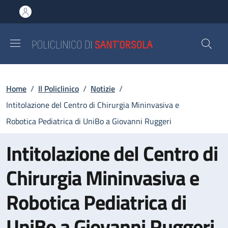
Salta al contenuto principale
Skip to footer content
Briciole di pane
Home
/
Il Policlinico
/
Notizie
/
Intitolazione del Centro di Chirurgia Mininvasiva e
Robotica Pediatrica di UniBo a Giovanni Ruggeri
Intitolazione del Centro di
Chirurgia Mininvasiva e
Robotica Pediatrica di
UniBo a Giovanni Ruggeri