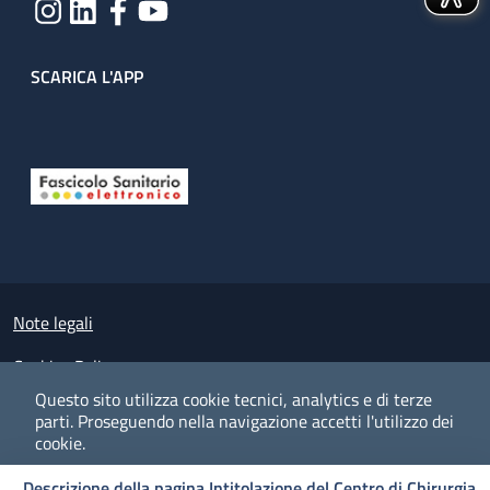
SCARICA L'APP
Useful links section
Small prints
Note legali
Cookies Policy
Questo sito utilizza cookie tecnici, analytics e di terze
Policy privacy e protezione del dato personale
parti.
Proseguendo nella navigazione accetti l'utilizzo dei
cookie.
Albo pretorio on-line
Descrizione della pagina Intitolazione del Centro di Chirurgia