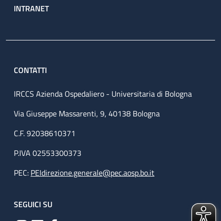
INTRANET
CONTATTI
IRCCS Azienda Ospedaliero - Universitaria di Bologna
Via Giuseppe Massarenti, 9, 40138 Bologna
C.F. 92038610371
P.IVA 02553300373
PEC:
PEIdirezione.generale@pec.aosp.bo.it
SEGUICI SU