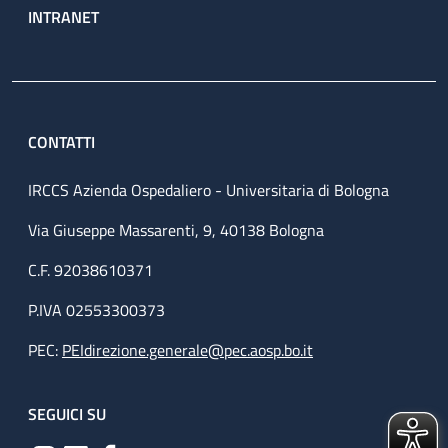
INTRANET
CONTATTI
IRCCS Azienda Ospedaliero - Universitaria di Bologna
Via Giuseppe Massarenti, 9, 40138 Bologna
C.F. 92038610371
P.IVA 02553300373
PEC:
PEIdirezione.generale@pec.aosp.bo.it
SEGUICI SU