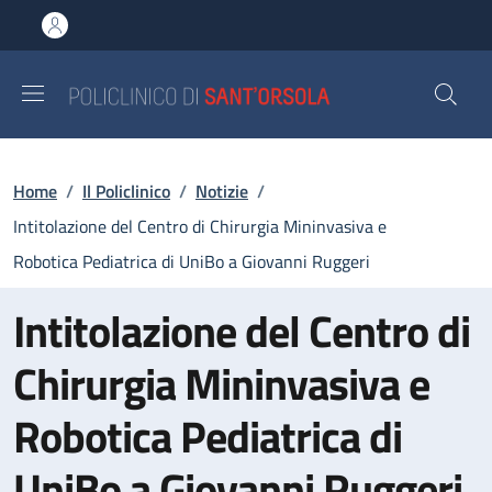
Salta al contenuto principale
Skip to footer content
Briciole di pane
Home
/
Il Policlinico
/
Notizie
/
Intitolazione del Centro di Chirurgia Mininvasiva e
Robotica Pediatrica di UniBo a Giovanni Ruggeri
Intitolazione del Centro di
Chirurgia Mininvasiva e
Robotica Pediatrica di
UniBo a Giovanni Ruggeri