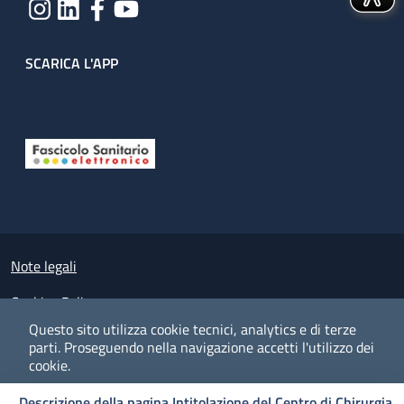
SCARICA L'APP
Useful links section
Small prints
Note legali
Cookies Policy
Questo sito utilizza cookie tecnici, analytics e di terze
Policy privacy e protezione del dato personale
parti.
Proseguendo nella navigazione accetti l'utilizzo dei
cookie.
Albo pretorio on-line
Descrizione della pagina Intitolazione del Centro di Chirurgia