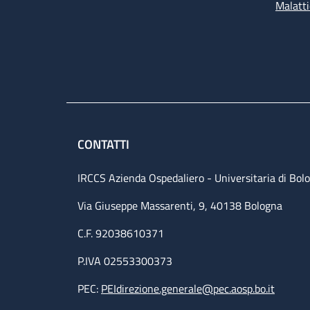
Malatti
CONTATTI
IRCCS Azienda Ospedaliero - Universitaria di Bol
Via Giuseppe Massarenti, 9, 40138 Bologna
C.F. 92038610371
P.IVA 02553300373
PEC:
PEIdirezione.generale@pec.aosp.bo.it