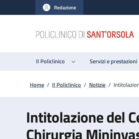
Salta al contenuto principale
Skip to footer content
Redazione
Il Policlinico
Servizi e prestazioni
Briciole di pane
Home
/
Il Policlinico
/
Notizie
/
Intitolazi
Intitolazione del C
Chirurgia Mininva