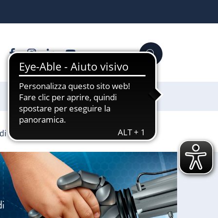
Facebook
Instagram
Linkedin
YouTube
Cerca
Sostienici
a di UniBo a Giovanni Ruggeri