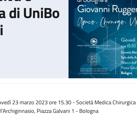
a di UniBo
i
ovedì 23 marzo 2023 ore 15.30 - Società Medica Chirurgica
di Chirurgia Mininvasiva e Robotica Pediatrica di UniBo a Giovanni
ll’Archiginnasio, Piazza Galvani 1 - Bologna