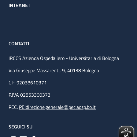
INTRANET
CONTATTI
IRCCS Azienda Ospedaliero - Universitaria di Bologna
Via Giuseppe Massarenti, 9, 40138 Bologna
C.F. 92038610371
P.IVA 02553300373
PEC:
PEIdirezione.generale@pec.aosp.bo.it
SEGUICI SU