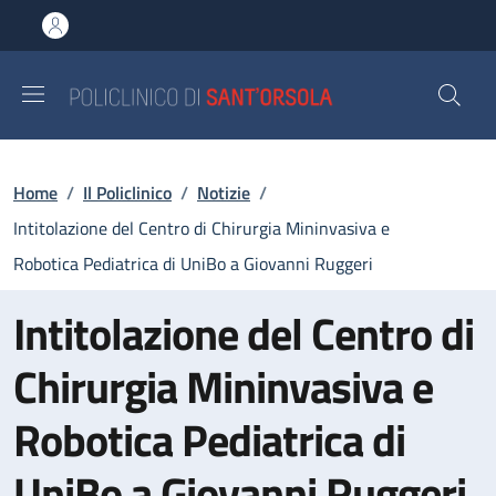
Salta al contenuto principale
Skip to footer content
Briciole di pane
Home
/
Il Policlinico
/
Notizie
/
Intitolazione del Centro di Chirurgia Mininvasiva e
Robotica Pediatrica di UniBo a Giovanni Ruggeri
Intitolazione del Centro di
Chirurgia Mininvasiva e
Robotica Pediatrica di
UniBo a Giovanni Ruggeri