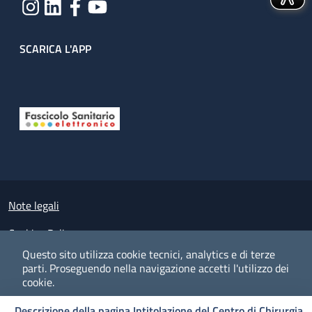
SCARICA L'APP
Useful links section
Small prints
Note legali
Cookies Policy
Questo sito utilizza cookie tecnici, analytics e di terze
Policy privacy e protezione del dato personale
parti.
Proseguendo nella navigazione accetti l'utilizzo dei
cookie.
Albo pretorio on-line
Descrizione della pagina Intitolazione del Centro di Chirurgia