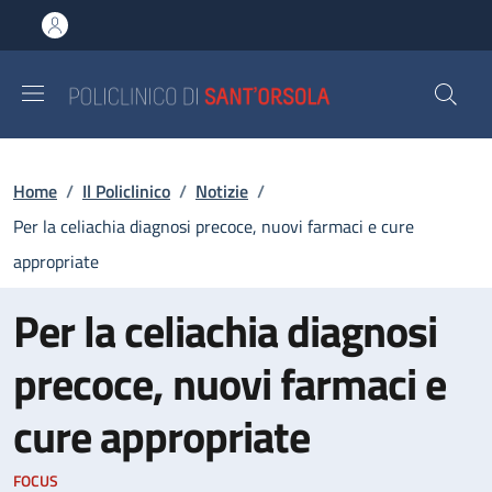
Salta al contenuto principale
Skip to footer content
Briciole di pane
Home
/
Il Policlinico
/
Notizie
/
Per la celiachia diagnosi precoce, nuovi farmaci e cure
appropriate
Per la celiachia diagnosi
precoce, nuovi farmaci e
cure appropriate
FOCUS