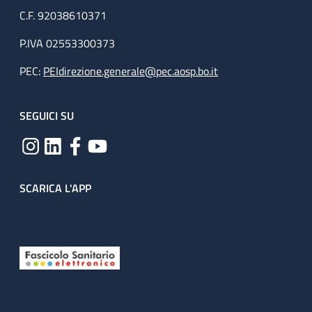
C.F. 92038610371
P.IVA 02553300373
PEC:
PEIdirezione.generale@pec.aosp.bo.it
SEGUICI SU
SCARICA L'APP