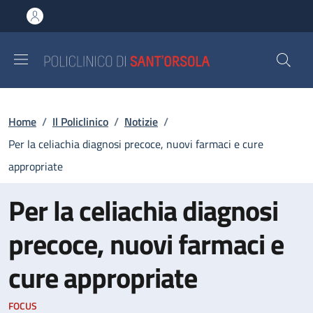
Salta al contenuto principale
Skip to footer content
Briciole di pane
Home
/
Il Policlinico
/
Notizie
/
Per la celiachia diagnosi precoce, nuovi farmaci e cure
appropriate
Per la celiachia diagnosi
precoce, nuovi farmaci e
cure appropriate
FOCUS