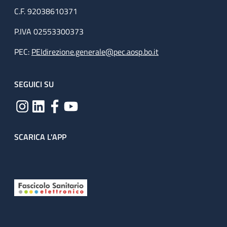
C.F. 92038610371
P.IVA 02553300373
PEC:
PEIdirezione.generale@pec.aosp.bo.it
SEGUICI SU
SCARICA L'APP