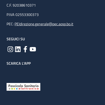
C.F. 92038610371
P.IVA 02553300373
PEC:
PEIdirezione.generale@pec.aosp.bo.it
SEGUICI SU
SCARICA L'APP