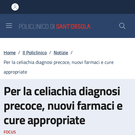
Salta al contenuto principale
Skip to footer content
Briciole di pane
Home
/
Il Policlinico
/
Notizie
/
Per la celiachia diagnosi precoce, nuovi farmaci e cure
appropriate
Per la celiachia diagnosi
precoce, nuovi farmaci e
cure appropriate
FOCUS