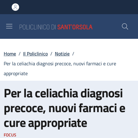
Salta al contenuto principale
Skip to footer content
Briciole di pane
Home
/
Il Policlinico
/
Notizie
/
Per la celiachia diagnosi precoce, nuovi farmaci e cure
appropriate
Per la celiachia diagnosi
precoce, nuovi farmaci e
cure appropriate
FOCUS