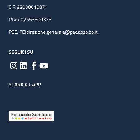
C.F. 92038610371
P.IVA 02553300373
PEC:
PEIdirezione.generale@pec.aosp.bo.it
SEGUICI SU
SCARICA L'APP