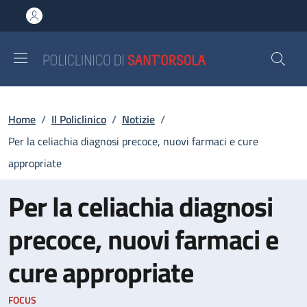
Salta al contenuto principale
Skip to footer content
Briciole di pane
Home
/
Il Policlinico
/
Notizie
/
Per la celiachia diagnosi precoce, nuovi farmaci e cure
appropriate
Per la celiachia diagnosi
precoce, nuovi farmaci e
cure appropriate
FOCUS