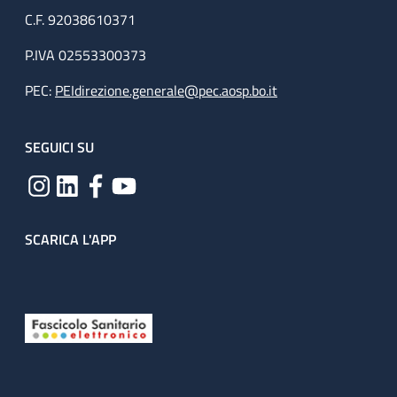
C.F. 92038610371
P.IVA 02553300373
PEC:
PEIdirezione.generale@pec.aosp.bo.it
SEGUICI SU
SCARICA L'APP