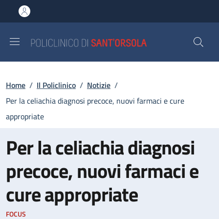
Salta al contenuto principale
Skip to footer content
Briciole di pane
Home
/
Il Policlinico
/
Notizie
/
Per la celiachia diagnosi precoce, nuovi farmaci e cure
appropriate
Per la celiachia diagnosi
precoce, nuovi farmaci e
cure appropriate
FOCUS