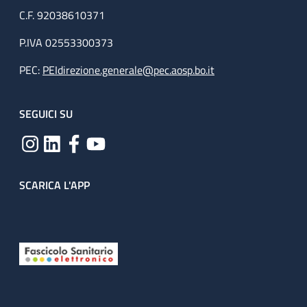
C.F. 92038610371
P.IVA 02553300373
PEC:
PEIdirezione.generale@pec.aosp.bo.it
SEGUICI SU
SCARICA L'APP