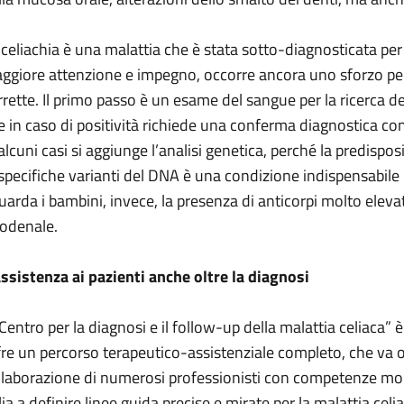
 celiachia è una malattia che è stata sotto-diagnosticata pe
ggiore attenzione e impegno, occorre ancora uno sforzo pe
rrette. Il primo passo è un esame del sangue per la ricerca d
e in caso di positività richiede una conferma diagnostica co
 alcuni casi si aggiunge l’analisi genetica, perché la predispo
 specifiche varianti del DNA è una condizione indispensabile 
guarda i bambini, invece, la presenza di anticorpi molto elevat
odenale.
assistenza ai pazienti anche oltre la diagnosi
 “Centro per la diagnosi e il follow-up della malattia celiaca” 
fre un percorso terapeutico-assistenziale completo, che va olt
llaborazione di numerosi professionisti con competenze molto 
alia a definire linee guida precise e mirate per la malattia cel