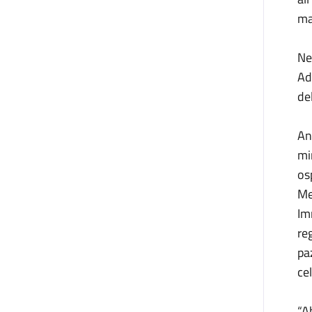
ma
Ne
Ad
de
An
mir
osp
Me
Im
re
pa
cel
“A