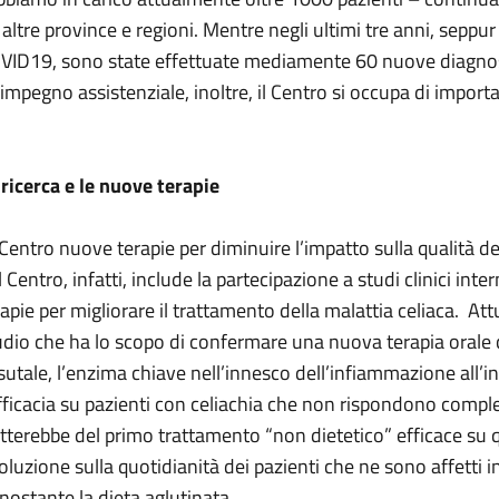
 altre province e regioni. Mentre negli ultimi tre anni, sepp
VID19, sono state effettuate mediamente 60 nuove diagnosi 
’impegno assistenziale, inoltre, il Centro si occupa di importan
 ricerca e le nuove terapie
 Centro nuove terapie per diminuire l’impatto sulla qualità del
 Centro, infatti, include la partecipazione a studi clinici inte
rapie per migliorare il trattamento della malattia celiaca. A
udio che ha lo scopo di confermare una nuova terapia orale c
ssutale, l’enzima chiave nell’innesco dell’infiammazione all’i
efficacia su pazienti con celiachia che non rispondono complet
atterebbe del primo trattamento “non dietetico” efficace su 
voluzione sulla quotidianità dei pazienti che ne sono affetti 
nostante la dieta aglutinata.