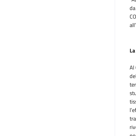
da
CO
all
La
Al
del
te
st
ti
l’
tr
ri
no