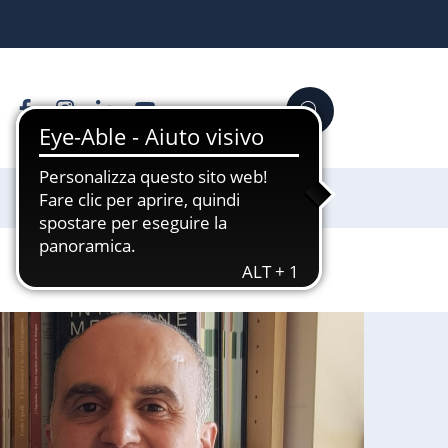
Facebook
Instagram
Linkedin
YouTube
Cerca
Sostienici