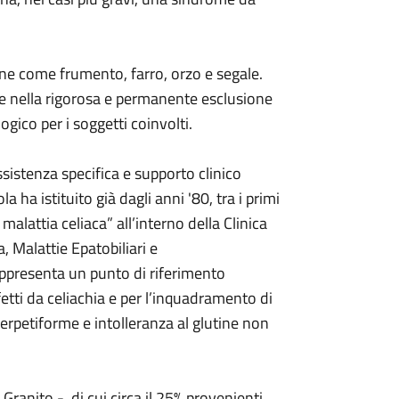
tine come frumento, farro, orzo e segale.
ste nella rigorosa e permanente esclusione
ogico per i soggetti coinvolti.
sistenza specifica e supporto clinico
 ha istituito già dagli anni '80, tra i primi
 malattia celiaca” all’interno della Clinica
, Malattie Epatobiliari e
appresenta un punto di riferimento
fetti da celiachia e per l’inquadramento di
e erpetiforme e intolleranza al glutine non
ranito -, di cui circa il 25% provenienti