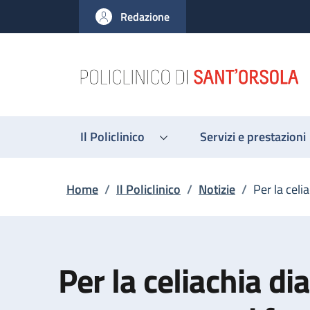
Salta al contenuto principale
Skip to footer content
Redazione
Il Policlinico
Servizi e prestazioni
Briciole di pane
Home
/
Il Policlinico
/
Notizie
/
Per la celi
Per la celiachia di