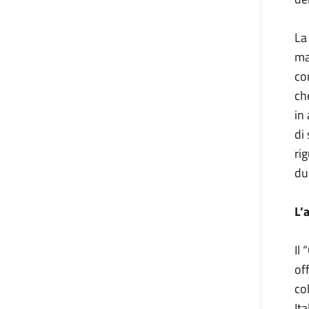
La
ma
co
ch
in
di
ri
du
L’
Il
of
co
It