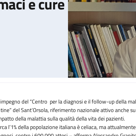
maci e cure
l’impegno del “Centro per la diagnosi e il follow-up della mala
 precoce, nuovi farmaci e cure appropriate
utine” del Sant’Orsola, riferimento nazionale attivo anche sul
mpatto della malattia sulla qualità della vita dei pazienti.
irca l’1% della popolazione italiana è celiaca, ma attualmen
agnosi, contro i 600.000 attesi – afferma Alessandro Granit