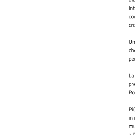
In
co
cr
Un
ch
pe
La
pr
Ro
Pi
in
mu
al