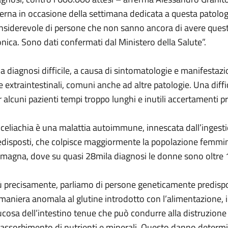
terna in occasione della settimana dedicata a questa patolo
nsiderevole di persone che non sanno ancora di avere ques
onica. Sono dati confermati dal Ministero della Salute”.
a diagnosi difficile, a causa di sintomatologie e manifestazio
e extraintestinali, comuni anche ad altre patologie. Una diff
r alcuni pazienti tempi troppo lunghi e inutili accertamenti p
 celiachia è una malattia autoimmune, innescata dall’ingesti
edisposti, che colpisce maggiormente la popolazione femmin
magna, dove su quasi 28mila diagnosi le donne sono oltre 1
ù precisamente, parliamo di persone geneticamente predispo
 maniera anomala al glutine introdotto con l’alimentazione
cosa dell’intestino tenue che può condurre alla distruzione dei
l’assorbimento di nutrienti e minerali. Questo danno determi