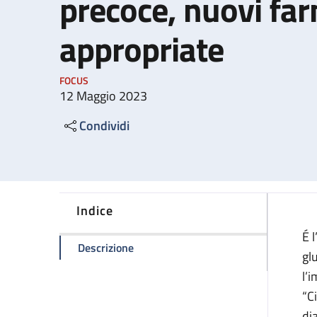
precoce, nuovi far
appropriate
FOCUS
12 Maggio 2023
Condividi
Indice
É 
della pagina Per la celiachia diagnosi
Descrizione
gl
l’i
“C
di