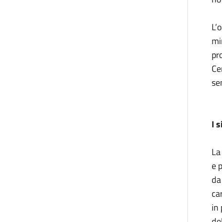
L’
mi
pr
Ce
se
I 
La
e 
da
ca
in
de