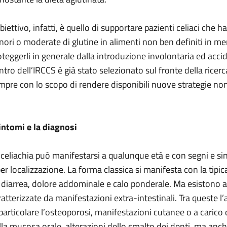
obiettivo, infatti, è quello di supportare pazienti celiaci che
nori o moderate di glutine in alimenti non ben definiti in meri
oteggerli in generale dalla introduzione involontaria ed accide
ntro dell’IRCCS è già stato selezionato sul fronte della ricerca
mpre con lo scopo di rendere disponibili nuove strategie non 
sintomi e la diagnosi
 celiachia può manifestarsi a qualunque età e con segni e si
per localizzazione. La forma classica si manifesta con la tipi
 diarrea, dolore addominale e calo ponderale. Ma esistono a
ratterizzate da manifestazioni extra-intestinali. Tra queste l
 particolare l’osteoporosi, manifestazioni cutanee o a carico 
lla mucosa orale, alterazioni dello smalto dei denti, ma anche