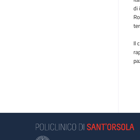
di
Ro
ter
Il
ra
pa