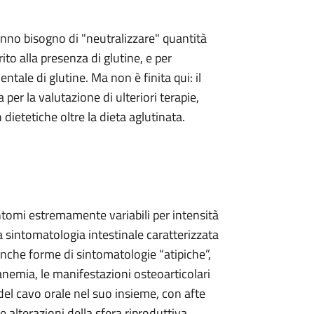
 hanno bisogno di "neutralizzare" quantità
to alla presenza di glutine, e per
ntale di glutine. Ma non è finita qui: il
 per la valutazione di ulteriori terapie,
dietetiche oltre la dieta aglutinata.
ntomi estremamente variabili per intensità
ca sintomatologia intestinale caratterizzata
nche forme di sintomatologie “atipiche”,
’anemia, le manifestazioni osteoarticolari
del cavo orale nel suo insieme, con afte
 alterazioni della sfera riproduttiva.