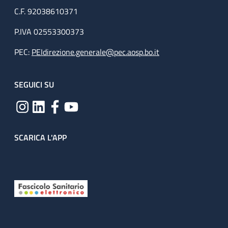
C.F. 92038610371
P.IVA 02553300373
PEC:
PEIdirezione.generale@pec.aosp.bo.it
SEGUICI SU
SCARICA L'APP