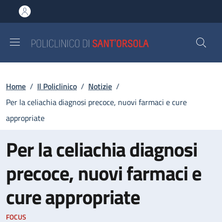
Salta al contenuto principale
Skip to footer content
Briciole di pane
Home
/
Il Policlinico
/
Notizie
/
Per la celiachia diagnosi precoce, nuovi farmaci e cure
appropriate
Per la celiachia diagnosi
precoce, nuovi farmaci e
cure appropriate
FOCUS