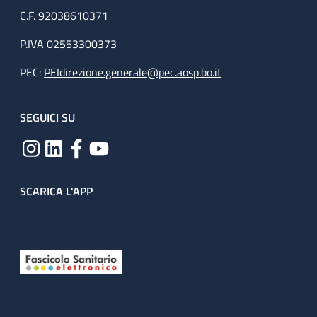
C.F. 92038610371
P.IVA 02553300373
PEC:
PEIdirezione.generale@pec.aosp.bo.it
SEGUICI SU
SCARICA L'APP