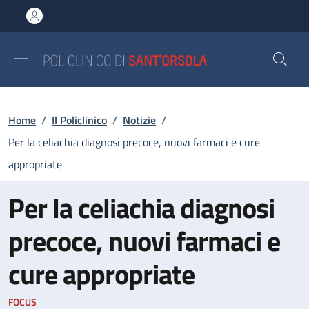
Salta al contenuto principale
Skip to footer content
Briciole di pane
Home
/
Il Policlinico
/
Notizie
/
Per la celiachia diagnosi precoce, nuovi farmaci e cure
appropriate
Per la celiachia diagnosi
precoce, nuovi farmaci e
cure appropriate
FOCUS