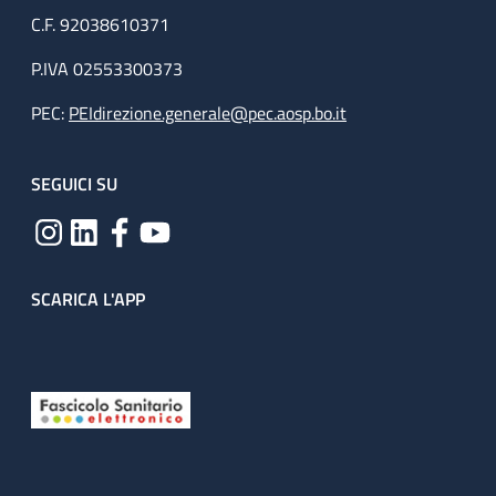
C.F. 92038610371
P.IVA 02553300373
PEC:
PEIdirezione.generale@pec.aosp.bo.it
SEGUICI SU
SCARICA L'APP