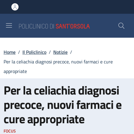
Salta al contenuto principale
Skip to footer content
Briciole di pane
Home
/
Il Policlinico
/
Notizie
/
Per la celiachia diagnosi precoce, nuovi farmaci e cure
appropriate
Per la celiachia diagnosi
precoce, nuovi farmaci e
cure appropriate
FOCUS